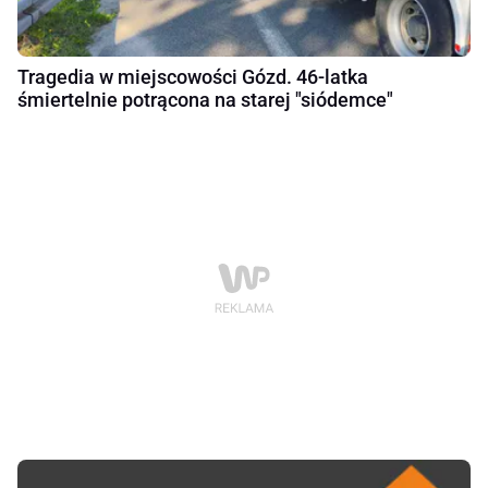
Tragedia w miejscowości Gózd. 46-latka
śmiertelnie potrącona na starej "siódemce"