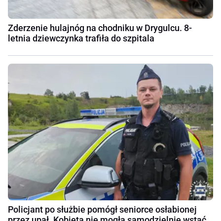
Zderzenie hulajnóg na chodniku w Drygulcu. 8-
letnia dziewczynka trafiła do szpitala
Policjant po służbie pomógł seniorce osłabionej
przez upał. Kobieta nie mogła samodzielnie wstać