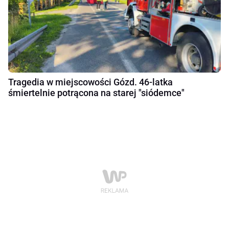
Tragedia w miejscowości Gózd. 46-latka
śmiertelnie potrącona na starej "siódemce"