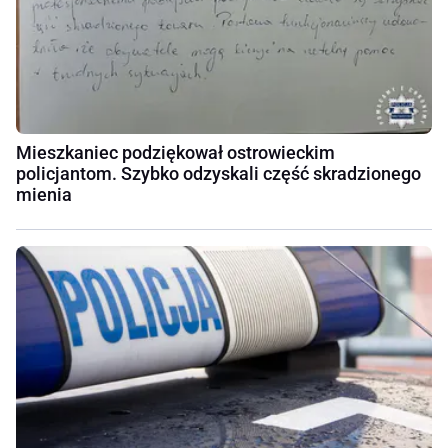
Mieszkaniec podziękował ostrowieckim
policjantom. Szybko odzyskali część skradzionego
mienia