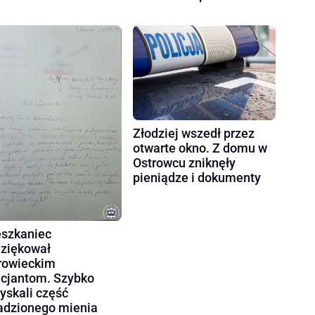
Złodziej wszedł przez
otwarte okno. Z domu w
Ostrowcu zniknęły
pieniądze i dokumenty
szkaniec
ziękował
rowieckim
icjantom. Szybko
yskali część
adzionego mienia