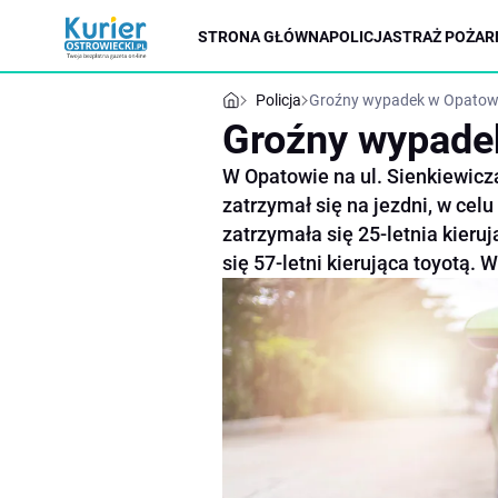
STRONA GŁÓWNA
POLICJA
STRAŻ POŻAR
Policja
Groźny wypadek w Opatow
Groźny wypade
W Opatowie na ul. Sienkiewicz
zatrzymał się na jezdni, w cel
zatrzymała się 25-letnia kieru
się 57-letni kierująca toyotą. W