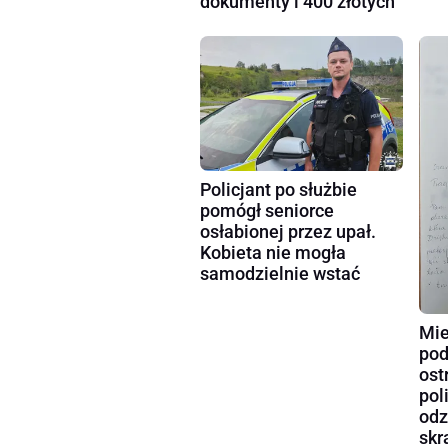
dokumenty i 400 złotych
Policjant po służbie
pomógł seniorce
osłabionej przez upał.
Kobieta nie mogła
samodzielnie wstać
Mie
pod
ost
pol
odz
skr