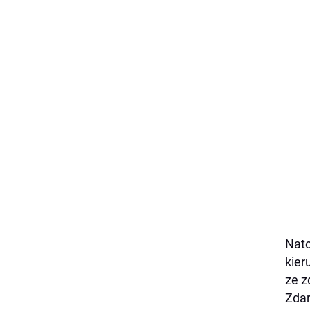
Nato
kier
ze z
Zdar