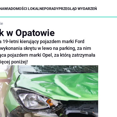
NA
WIADOMOŚCI LOKALNE
PORADY
PRZEGLĄD WYDARZEŃ
ie
k w Opatowie
a 19-letni kierujący pojazdem marki Ford
u wykonania skrętu w lewo na parking, za nim
jąca pojazdem marki Opel, za którą zatrzymała
ięcej poniżej!