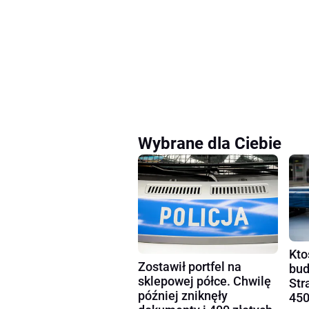
Wybrane dla Ciebie
Kto
Zostawił portfel na
bud
sklepowej półce. Chwilę
Str
później zniknęły
450