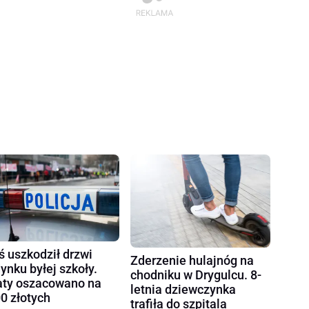
ś uszkodził drzwi
Zderzenie hulajnóg na
ynku byłej szkoły.
chodniku w Drygulcu. 8-
aty oszacowano na
letnia dziewczynka
0 złotych
trafiła do szpitala