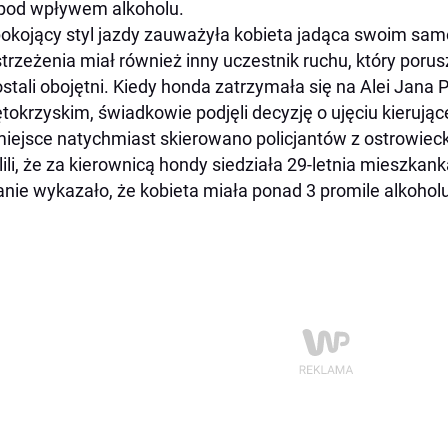
pod wpływem alkoholu.
okojący styl jazdy zauważyła kobieta jadąca swoim s
trzeżenia miał również inny uczestnik ruchu, który porusz
stali obojętni. Kiedy honda zatrzymała się na Alei Jana 
tokrzyskim, świadkowie podjęli decyzję o ujęciu kierujące
iejsce natychmiast skierowano policjantów z ostrowiec
lili, że za kierownicą hondy siedziała 29-letnia mieszka
nie wykazało, że kobieta miała ponad 3 promile alkohol