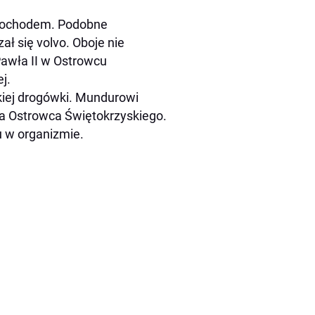
amochodem. Podobne
ał się volvo. Oboje nie
Pawła II w Ostrowcu
j.
kiej drogówki. Mundurowi
nka Ostrowca Świętokrzyskiego.
u w organizmie.