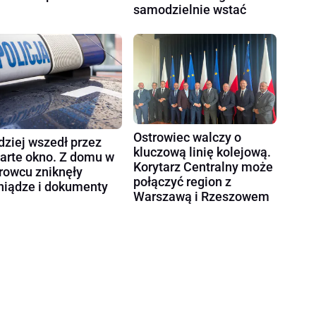
samodzielnie wstać
Ostrowiec walczy o
dziej wszedł przez
kluczową linię kolejową.
arte okno. Z domu w
Korytarz Centralny może
rowcu zniknęły
połączyć region z
niądze i dokumenty
Warszawą i Rzeszowem