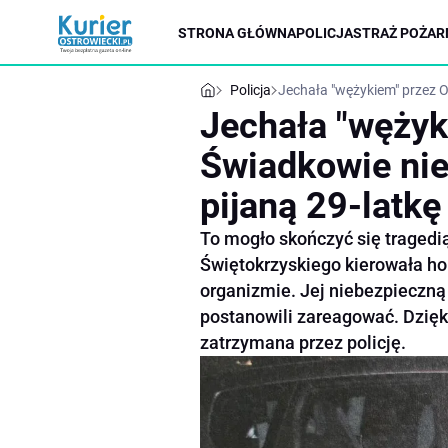
STRONA GŁÓWNA
POLICJA
STRAŻ POŻAR
Policja
Jechała "wężykiem" przez Os
Jechała "wężyk
Świadkowie nie 
pijaną 29-latkę
To mogło skończyć się tragedi
Świętokrzyskiego kierowała ho
organizmie. Jej niebezpieczną 
postanowili zareagować. Dzięki
zatrzymana przez policję.