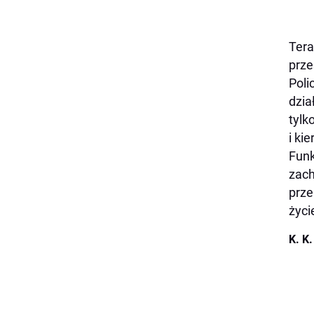
Tera
prze
Poli
dzia
tylk
i ki
Funk
zach
prze
życi
K. K.