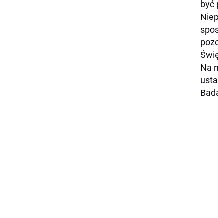
być 
Niep
spos
pozo
Świę
Na m
usta
Bada