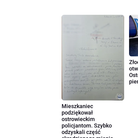
Zło
otw
Ost
pie
Mieszkaniec
podziękował
ostrowieckim
policjantom. Szybko
odzyskali część