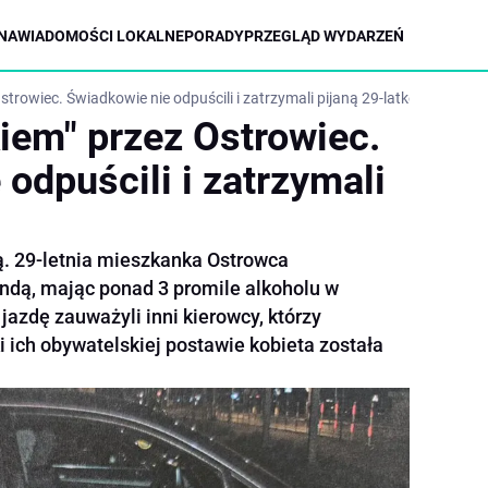
NA
WIADOMOŚCI LOKALNE
PORADY
PRZEGLĄD WYDARZEŃ
trowiec. Świadkowie nie odpuścili i zatrzymali pijaną 29-latkę
iem" przez Ostrowiec.
odpuścili i zatrzymali
ą. 29-letnia mieszkanka Ostrowca
ndą, mając ponad 3 promile alkoholu w
jazdę zauważyli inni kierowcy, którzy
 ich obywatelskiej postawie kobieta została