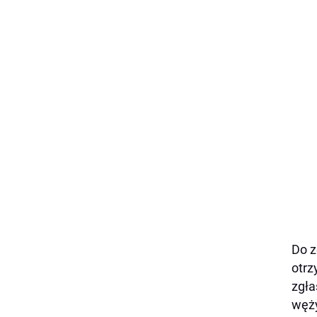
Do z
otrz
zgła
węży