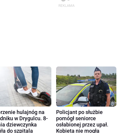
rzenie hulajnóg na
Policjant po służbie
dniku w Drygulcu. 8-
pomógł seniorce
nia dziewczynka
osłabionej przez upał.
fiła do szpitala
Kobieta nie mogła