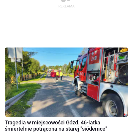
Tragedia w miejscowości Gózd. 46-latka
śmiertelnie potrącona na starej "siódemce"