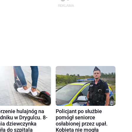
rzenie hulajnóg na
Policjant po służbie
dniku w Drygulcu. 8-
pomógł seniorce
nia dziewczynka
osłabionej przez upał.
fiła do szpitala
Kobieta nie mogła