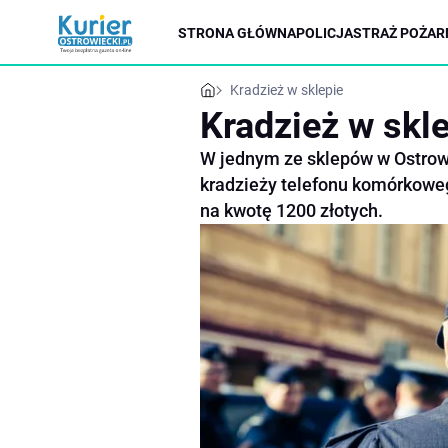
STRONA GŁÓWNA
POLICJA
STRAŻ POŻAR
Kradzież w sklepie
Kradzież w skl
W jednym ze sklepów w Ostrow
kradzieży telefonu komórkowego
na kwotę 1200 złotych.