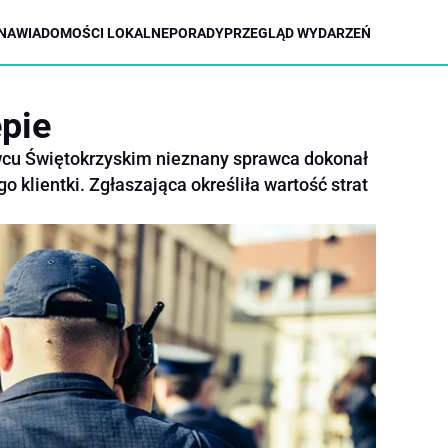
NA
WIADOMOŚCI LOKALNE
PORADY
PRZEGLĄD WYDARZEŃ
epie
cu Świętokrzyskim nieznany sprawca dokonał
 klientki. Zgłaszająca określiła wartość strat