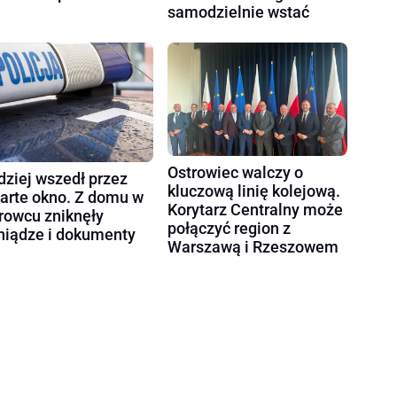
samodzielnie wstać
Ostrowiec walczy o
dziej wszedł przez
kluczową linię kolejową.
arte okno. Z domu w
Korytarz Centralny może
rowcu zniknęły
połączyć region z
niądze i dokumenty
Warszawą i Rzeszowem