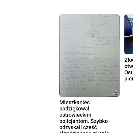
Zło
otw
Ost
pie
Mieszkaniec
podziękował
ostrowieckim
policjantom. Szybko
odzyskali część