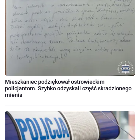
Mieszkaniec podziękował ostrowieckim
policjantom. Szybko odzyskali część skradzionego
mienia