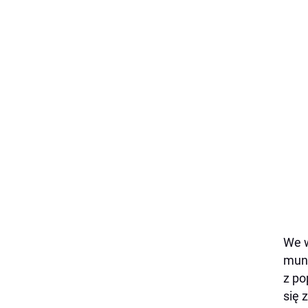
We w
mund
z po
się 