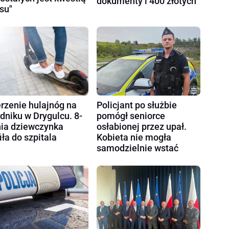
dokumenty i 400 złotych
su"
rzenie hulajnóg na
Policjant po służbie
dniku w Drygulcu. 8-
pomógł seniorce
nia dziewczynka
osłabionej przez upał.
fiła do szpitala
Kobieta nie mogła
samodzielnie wstać