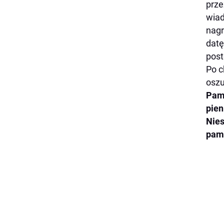
prze
wiad
nagr
datę
post
Po c
oszu
Pami
pien
Nies
pami