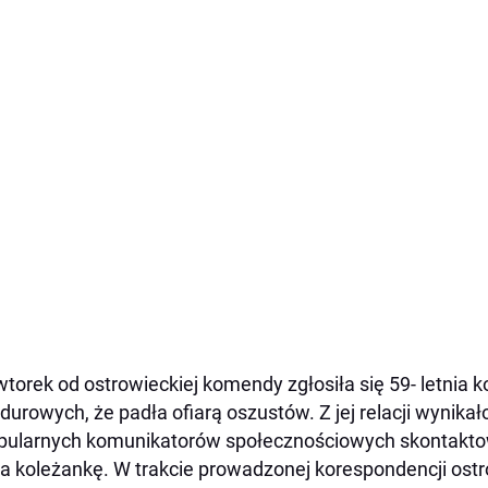
torek od ostrowieckiej komendy zgłosiła się 59- letnia 
urowych, że padła ofiarą oszustów. Z jej relacji wynika
pularnych komunikatorów społecznościowych skontaktow
za koleżankę. W trakcie prowadzonej korespondencji o