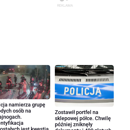
icja namierza grupę
dych osób na
Zostawił portfel na
ajnogach.
sklepowej półce. Chwilę
entyfikacja
później zniknęły
ostałych jest kwestią