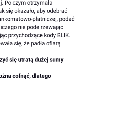
ej. Po czym otrzymała
k się okazało, aby odebrać
 bankomatowo-płatniczej, podać
Niczego nie podejrzewając
ąc przychodzące kody BLIK.
owała się, że padła ofiarą
yć się utratą dużej sumy
ożna cofnąć, dlatego