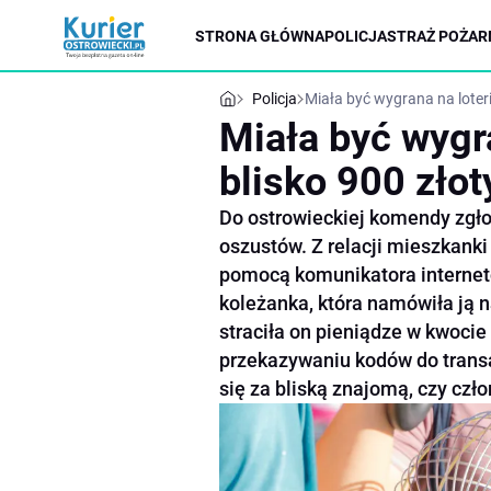
STRONA GŁÓWNA
POLICJA
STRAŻ POŻAR
Policja
Miała być wygrana na loterii
Miała być wygra
blisko 900 złot
Do ostrowieckiej komendy zgłos
oszustów. Z relacji mieszkanki
pomocą komunikatora internet
koleżanka, która namówiła ją n
straciła on pieniądze w kwocie
przekazywaniu kodów do transa
się za bliską znajomą, czy czło