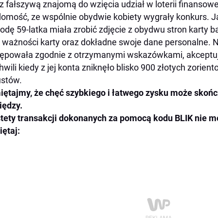
z fałszywą znajomą do wzięcia udział w loterii finansow
omość, ze wspólnie obydwie kobiety wygrały konkurs. Ja
odę 59-latka miała zrobić zdjęcie z obydwu stron karty
 ważności karty oraz dokładne swoje dane personalne. 
ępowała zgodnie z otrzymanymi wskazówkami, akceptuj
hwili kiedy z jej konta zniknęło blisko 900 złotych zorient
stów.
ętajmy, że chęć szybkiego i łatwego zysku może skończ
iędzy.
tety transakcji dokonanych za pomocą kodu BLIK nie m
ętaj: