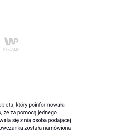
kobieta, który poinformowała
ło, że za pomocą jednego
ała się z nią osoba podającej
strowczanka została namówiona