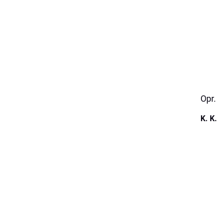
Opr.
K. K.