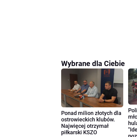
Wybrane dla Ciebie
Pol
Ponad milion złotych dla
mło
ostrowieckich klubów.
hul
Najwięcej otrzymał
"Id
piłkarski KSZO
poz