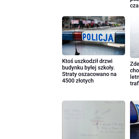
cza
Ktoś uszkodził drzwi
Zde
budynku byłej szkoły.
cho
Straty oszacowano na
let
4500 złotych
tra