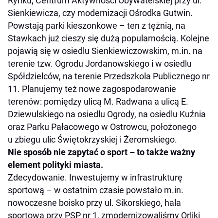
Rynku, Centrum Aktywności Obywatelskiej przy ul.
Sienkiewicza, czy modernizacji Ośrodka Gutwin.
Powstają parki kieszonkowe – ten z tężnią, na
Stawkach już cieszy się dużą popularnością. Kolejne
pojawią się w osiedlu Sienkiewiczowskim, m.in. na
terenie tzw. Ogrodu Jordanowskiego i w osiedlu
Spółdzielców, na terenie Przedszkola Publicznego nr
11. Planujemy też nowe zagospodarowanie
terenów: pomiędzy ulicą M. Radwana a ulicą E.
Dziewulskiego na osiedlu Ogrody, na osiedlu Kuźnia
oraz Parku Pałacowego w Ostrowcu, położonego
u zbiegu ulic Świętokrzyskiej i Żeromskiego.
Nie sposób nie zapytać o sport – to także ważny
element polityki miasta.
Zdecydowanie. Inwestujemy w infrastrukturę
sportową – w ostatnim czasie powstało m.in.
nowoczesne boisko przy ul. Sikorskiego, hala
sportowa przy PSP nr 1, zmodernizowaliśmy Orliki