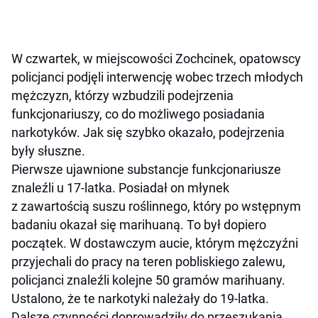
W czwartek, w miejscowości Zochcinek, opatowscy
policjanci podjęli interwencję wobec trzech młodych
mężczyzn, którzy wzbudzili podejrzenia
funkcjonariuszy, co do możliwego posiadania
narkotyków. Jak się szybko okazało, podejrzenia
były słuszne.
Pierwsze ujawnione substancje funkcjonariusze
znaleźli u 17-latka. Posiadał on młynek
z zawartością suszu roślinnego, który po wstępnym
badaniu okazał się marihuaną. To był dopiero
początek. W dostawczym aucie, którym mężczyźni
przyjechali do pracy na teren pobliskiego zalewu,
policjanci znaleźli kolejne 50 gramów marihuany.
Ustalono, że te narkotyki należały do 19-latka.
Dalsze czynności doprowadziły do przeszukania