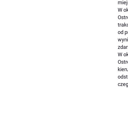
miej
W ok
Ostr
trak
od p
wyni
zdar
W ok
Ostr
kier
odst
czeg