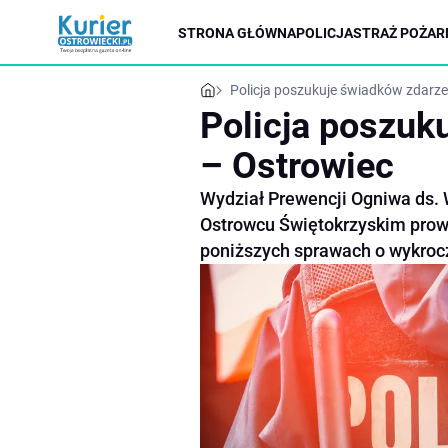
STRONA GŁÓWNA
POLICJA
STRAŻ POŻAR
Policja poszukuje świadków zdarze
Policja poszuk
– Ostrowiec
Wydział Prewencji Ogniwa ds.
Ostrowcu Świętokrzyskim prow
poniższych sprawach o wykroc