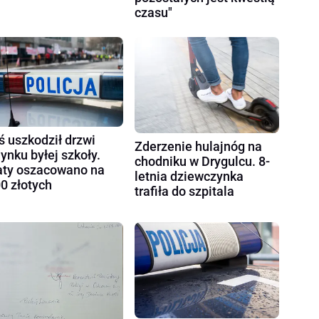
czasu"
ś uszkodził drzwi
Zderzenie hulajnóg na
ynku byłej szkoły.
chodniku w Drygulcu. 8-
aty oszacowano na
letnia dziewczynka
0 złotych
trafiła do szpitala