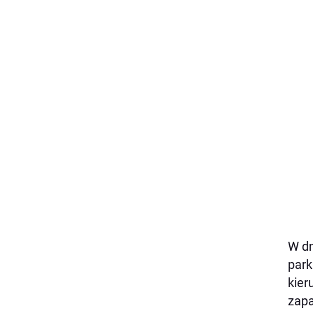
W dn
park
kier
zapa