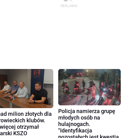
Policja namierza grupę
ad milion złotych dla
młodych osób na
rowieckich klubów.
hulajnogach.
więcej otrzymał
"Identyfikacja
karski KSZO
pozostałych jest kwestią