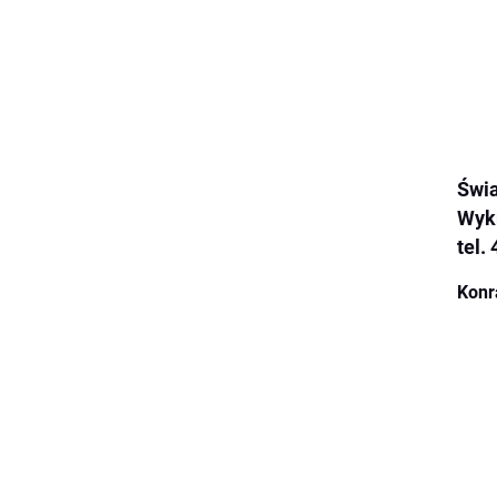
Świa
Wykr
tel.
Konr