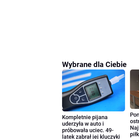
Wybrane dla Ciebie
Pon
Kompletnie pijana
ost
uderzyła w auto i
Naj
próbowała uciec. 49-
pił
latek zabrał jej kluczyki