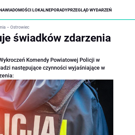
NA
WIADOMOŚCI LOKALNE
PORADY
PRZEGLĄD WYDARZEŃ
nia – Ostrowiec
uje świadków zdarzenia
 Wykroczeń Komendy Powiatowej Policji w
adzi następujące czynności wyjaśniające w
zenia: