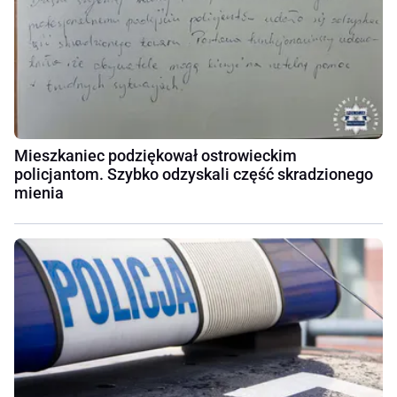
Mieszkaniec podziękował ostrowieckim
policjantom. Szybko odzyskali część skradzionego
mienia