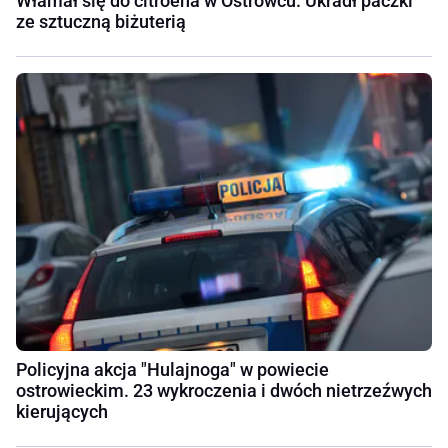
Włamał się do citroena w Ostrowcu. Ukradł paczki
ze sztuczną biżuterią
Policyjna akcja "Hulajnoga" w powiecie
ostrowieckim. 23 wykroczenia i dwóch nietrzeźwych
kierujących