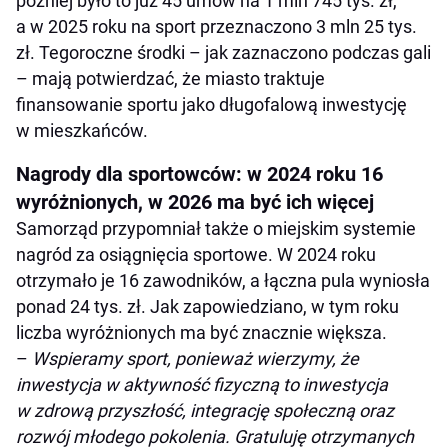
później było to już 45 umów na 1 mln 745 tys. zł,
a w 2025 roku na sport przeznaczono 3 mln 25 tys.
zł. Tegoroczne środki – jak zaznaczono podczas gali
– mają potwierdzać, że miasto traktuje
finansowanie sportu jako długofalową inwestycję
w mieszkańców.
Nagrody dla sportowców: w 2024 roku 16
wyróżnionych, w 2026 ma być ich więcej
Samorząd przypomniał także o miejskim systemie
nagród za osiągnięcia sportowe. W 2024 roku
otrzymało je 16 zawodników, a łączna pula wyniosła
ponad 24 tys. zł. Jak zapowiedziano, w tym roku
liczba wyróżnionych ma być znacznie większa.
–
Wspieramy sport, ponieważ wierzymy, że
inwestycja w aktywność fizyczną to inwestycja
w zdrową przyszłość, integrację społeczną oraz
rozwój młodego pokolenia. Gratuluję otrzymanych