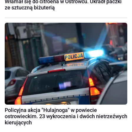
Włamał się do citroena w Ostrowcu. Ukradł paczki
ze sztuczną biżuterią
Policyjna akcja "Hulajnoga" w powiecie
ostrowieckim. 23 wykroczenia i dwóch nietrzeźwych
kierujących