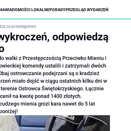
NA
WIADOMOŚCI LOKALNE
PORADY
PRZEGLĄD WYDARZEŃ
edzą za przestępstwo
a wykroczeń, odpowiedzą
o
do walki z Przestępczością Przeciwko Mieniu i
owieckiej komendy ustalili i zatrzymali dwóch
Obaj ostrowczanie podejrzani są o kradzież
rzeń miało dojść w ciągu ostatnich kilku dni w
a terenie Ostrowca Świętokrzyskiego. Łącznie
cenił na kwotę ponad 1400 złotych.
cudzego mienia grozi kara nawet do 5 lat
poniżej!