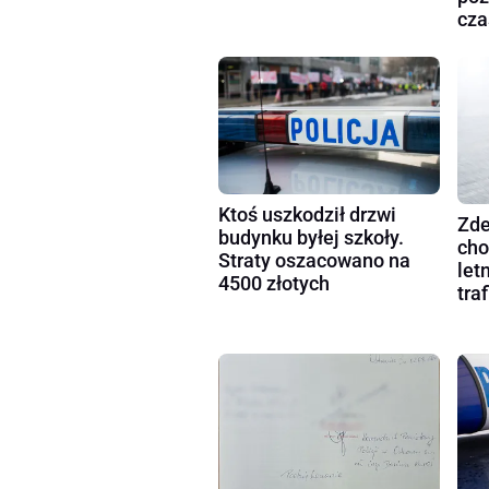
cza
Ktoś uszkodził drzwi
Zde
budynku byłej szkoły.
cho
Straty oszacowano na
let
4500 złotych
tra