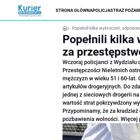
STRONA GŁÓWNA
POLICJA
STRAŻ POŻAR
Popełnili kilka wykroczeń, odpowi
Popełnili kilk
za przestępstw
Wczoraj policjanci z Wydziału 
Przestępczości Nieletnich ostr
mężczyzn w wieku 51 i 60-lat. 
artykułów drogeryjnych. Do zda
jednej z sieciowych drogerii n
wartość strat pokrzywdzony wy
Przypominamy, że za kradzież 
pozbawienia wolności. Więcej 