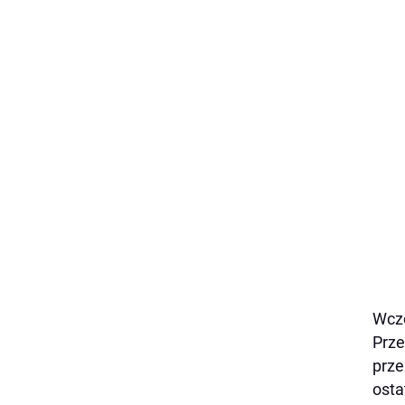
Wczo
Prze
prze
osta