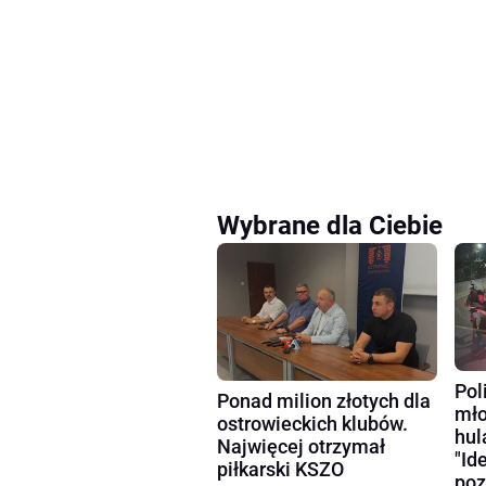
Wybrane dla Ciebie
Pol
Ponad milion złotych dla
mło
ostrowieckich klubów.
hul
Najwięcej otrzymał
"Id
piłkarski KSZO
poz