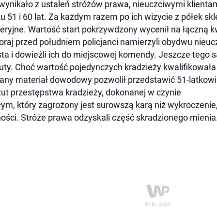
wynikało z ustaleń stróżów prawa, nieuczciwymi klienta
u 51 i 60 lat. Za każdym razem po ich wizycie z półek sk
eryjne. Wartość start pokrzywdzony wycenił na łączną k
raj przed południem policjanci namierzyli obydwu nieuc
ta i dowieźli ich do miejscowej komendy. Jeszcze tego s
uty. Choć wartość pojedynczych kradzieży kwalifikowała
any materiał dowodowy pozwolił przedstawić 51-latkowi
ut przestępstwa kradzieży, dokonanej w czynie
łym, który zagrożony jest surowszą karą niż wykroczenie
ości. Stróże prawa odzyskali część skradzionego mienia