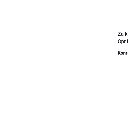
Za k
Opr.
Konr