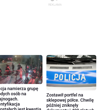
icja namierza grupę
dych osób na
Zostawił portfel na
ajnogach.
sklepowej półce. Chwilę
entyfikacja
później zniknęły
ostałych jest kwestią