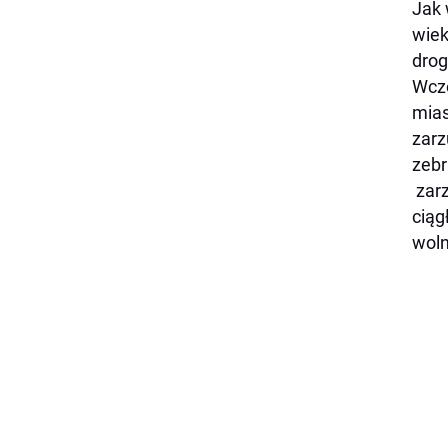
Jak 
wiek
drog
Wczo
mias
zarz
zebr
zarz
ciąg
woln