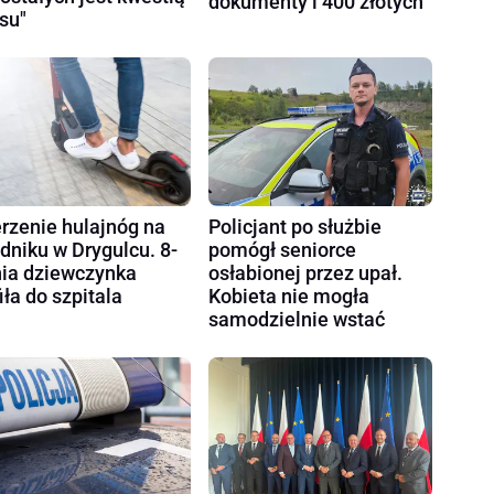
dokumenty i 400 złotych
su"
rzenie hulajnóg na
Policjant po służbie
dniku w Drygulcu. 8-
pomógł seniorce
nia dziewczynka
osłabionej przez upał.
fiła do szpitala
Kobieta nie mogła
samodzielnie wstać