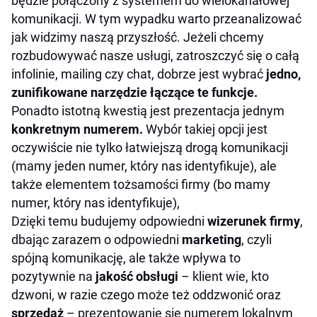
będzie połączony z systemem do wielokanałowej
komunikacji. W tym wypadku warto przeanalizować
jak widzimy naszą przyszłość. Jeżeli chcemy
rozbudowywać nasze usługi, zatroszczyć się o całą
infolinie, mailing czy chat, dobrze jest wybrać
jedno,
zunifikowane narzędzie łączące te funkcje.
Ponadto istotną kwestią jest prezentacja jednym
konkretnym numerem.
Wybór takiej opcji jest
oczywiście nie tylko łatwiejszą drogą komunikacji
(mamy jeden numer, który nas identyfikuje), ale
także elementem tożsamości firmy (bo mamy
numer, który nas identyfikuje),
Dzięki temu budujemy odpowiedni
wizerunek firmy
,
dbając zarazem o odpowiedni
marketing
, czyli
spójną komunikację, ale także wpływa to
pozytywnie na
jakość obsługi
– klient wie, kto
dzwoni, w razie czego może też oddzwonić oraz
sprzedaż
– prezentowanie się numerem lokalnym