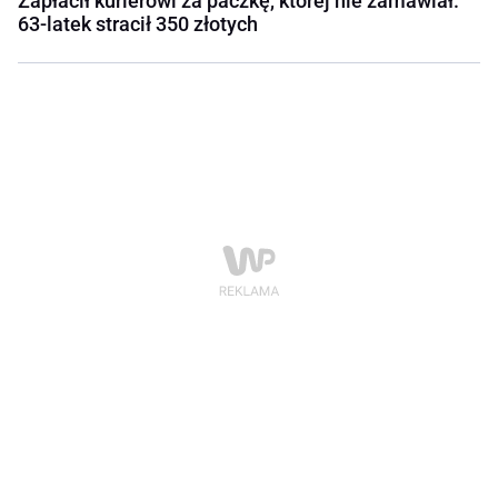
Zapłacił kurierowi za paczkę, której nie zamawiał.
63-latek stracił 350 złotych