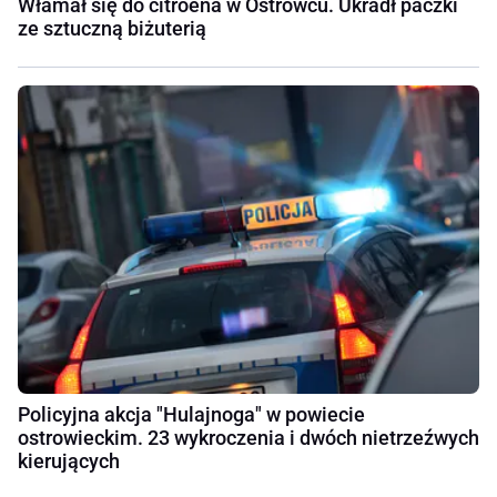
Włamał się do citroena w Ostrowcu. Ukradł paczki
ze sztuczną biżuterią
Policyjna akcja "Hulajnoga" w powiecie
ostrowieckim. 23 wykroczenia i dwóch nietrzeźwych
kierujących