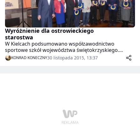
Wyróżnienie dla ostrowieckiego
starostwa
W Kielcach podsumowano współzawodnictwo
sportowe szkół województwa świętokrzyskiego.
Wśród wyróżnionych szkół znalazły się dwie
30 listopada 2015, 13:37
KONRAD KONECZNY
ostrowiecki placówki, zaś wśród jednostek samorządu
terytorialnego – Starostwo Powiatowe w Ostrowcu
Świętokrzyskim.