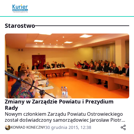
starostwo
Zmiany w Zarządzie Powiatu i Prezydium
Rady
Nowym członkiem Zarządu Powiatu Ostrowieckiego
został doświadczony samorządowiec Jarosław Piotr
Kopański. Jego miejsce na stanowisku
30 grudnia 2015, 12:38
KONRAD KONECZNY
wiceprzewodniczącego Rady Powiatu zajął Marek