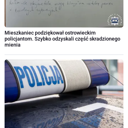
Mieszkaniec podziękował ostrowieckim
policjantom. Szybko odzyskali część skradzionego
mienia