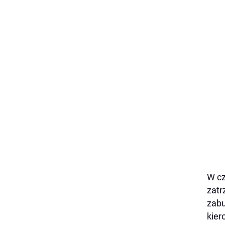
W cz
zatr
zabu
kier