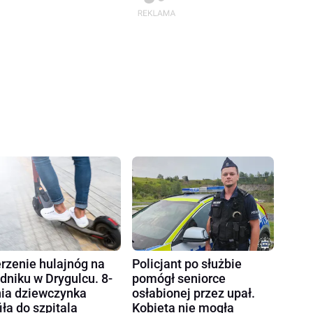
rzenie hulajnóg na
Policjant po służbie
dniku w Drygulcu. 8-
pomógł seniorce
nia dziewczynka
osłabionej przez upał.
fiła do szpitala
Kobieta nie mogła