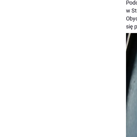
Podo
w St
Obyd
się 