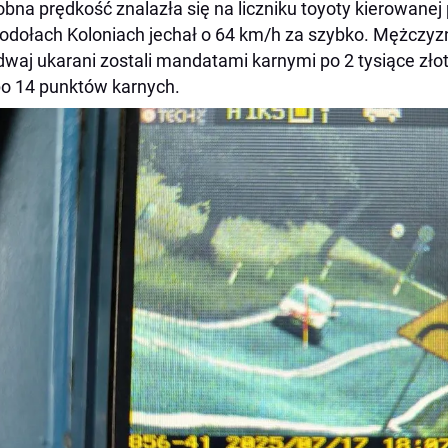
bna prędkość znalazła się na liczniku toyoty kierowanej 
odołach Koloniach jechał o 64 km/h za szybko. Mężczyzn
waj ukarani zostali mandatami karnymi po 2 tysiące złot
po 14 punktów karnych.