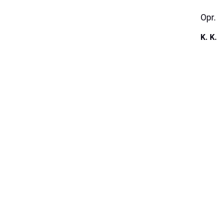
Opr.
K. K.