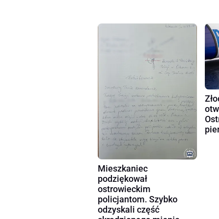
Zło
otw
Ost
pie
Mieszkaniec
podziękował
ostrowieckim
policjantom. Szybko
odzyskali część