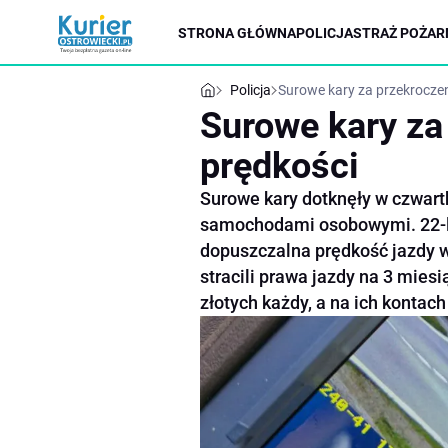
STRONA GŁÓWNA
POLICJA
STRAŻ POŻAR
Policja
Surowe kary za przekroczen
Surowe kary za
prędkości
Surowe kary dotknęły w czwar
samochodami osobowymi. 22-lat
dopuszczalna prędkość jazdy 
stracili prawa jazdy na 3 mies
złotych każdy, a na ich kontac