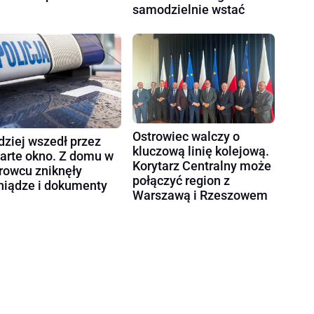
samodzielnie wstać
Ostrowiec walczy o
dziej wszedł przez
kluczową linię kolejową.
arte okno. Z domu w
Korytarz Centralny może
rowcu zniknęły
połączyć region z
niądze i dokumenty
Warszawą i Rzeszowem