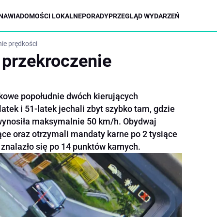
NA
WIADOMOŚCI LOKALNE
PORADY
PRZEGLĄD WYDARZEŃ
ie prędkości
 przekroczenie
tkowe popołudnie dwóch kierujących
ek i 51-latek jechali zbyt szybko tam, gdzie
wynosiła maksymalnie 50 km/h. Obydwaj
iące oraz otrzymali mandaty karne po 2 tysiące
h znalazło się po 14 punktów karnych.