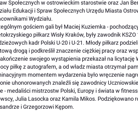
raw Społecznych w ostrowieckim starostwie oraz Jan Ber
iału Edukacji i Spraw Społecznych Urzędu Miasta Ostr
acownikami Wydziału.
ególnym gościem gali był Maciej Kuziemka - pochodząc
tokrzyskiego piłkarz Wisły Kraków, były zawodnik KSZO 
zieżowych kadr Polski U-20 i U-21. Młody piłkarz podziel
tową drogą i podkreślił znaczenie ciężkiej pracy oraz wsp
akończenie swojego wystąpienia przekazał na licytację W
cy piłkę z autografem, a od władz miasta otrzymał pam
inacyjnym momentem wydarzenia było wręczenie nagró
onie uhonorowanych znaleźli się zawodnicy Uczniowski
e - medaliści mistrzostw Polski, Europy i świata w fitnessie
wscy, Julia Lasocka oraz Kamila Mikos. Podziękowano r
sandrze i Grzegorzowi Kępom.