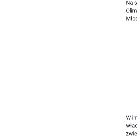
Na s
Olim
Młod
W im
wład
zwie