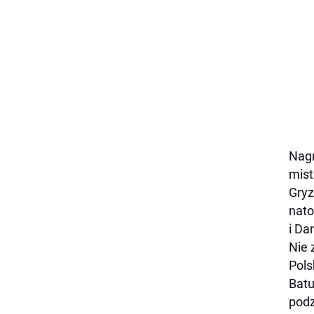
Nagr
mist
Gryz
nato
i Da
Nie 
Pols
Batu
podz