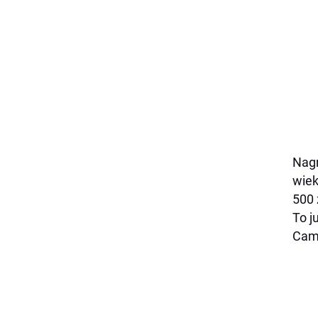
Nagr
wiek
500 
To j
Camb