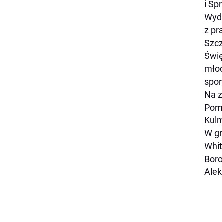
i Sp
Wydz
z pr
Szcz
Świę
młod
spor
Na z
Pomo
Kulm
W gr
Whit
Boro
Alek