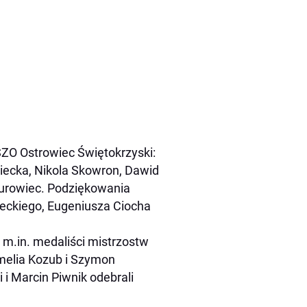
SZO Ostrowiec Świętokrzyski:
niecka, Nikola Skowron, Dawid
 Surowiec. Podziękowania
leckiego, Eugeniusza Ciocha
m.in. medaliści mistrzostw
 Amelia Kozub i Szymon
 i Marcin Piwnik odebrali