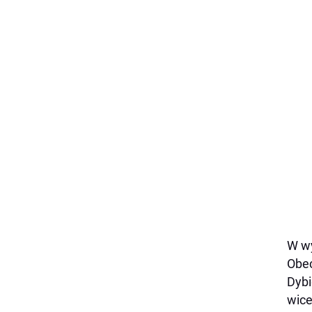
W wy
Obec
Dybi
wice