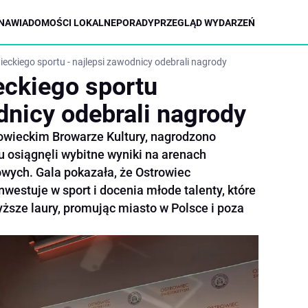
NA
WIADOMOŚCI LOKALNE
PORADY
PRZEGLĄD WYDARZEŃ
ieckiego sportu - najlepsi zawodnicy odebrali nagrody
eckiego sportu
dnicy odebrali nagrody
rowieckim Browarze Kultury, nagrodzono
u osiągnęli wybitne wyniki na arenach
wych. Gala pokazała, że Ostrowiec
westuje w sport i docenia młode talenty, które
yższe laury, promując miasto w Polsce i poza