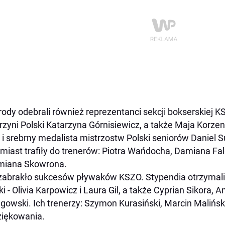
ody odebrali również reprezentanci sekcji bokserskiej K
rzyni Polski Katarzyna Górnisiewicz, a także Maja Korze
 i srebrny medalista mistrzostw Polski seniorów Daniel
miast trafiły do trenerów: Piotra Wańdocha, Damiana Fa
miana Skowrona.
zabrakło sukcesów pływaków KSZO. Stypendia otrzymali 
ki - Olivia Karpowicz i Laura Gil, a także Cyprian Sikora,
gowski. Ich trenerzy: Szymon Kurasiński, Marcin Maliński
iękowania.