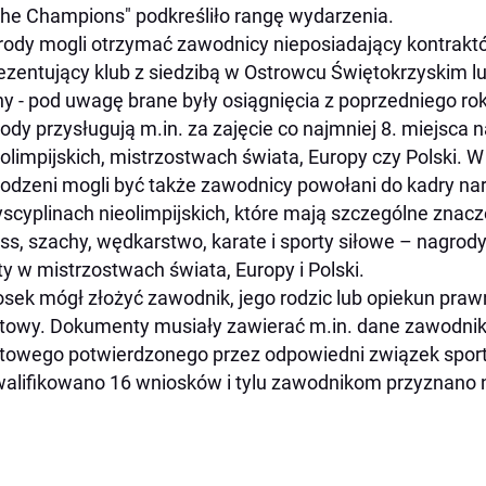
the Champions" podkreśliło rangę wydarzenia.
ody mogli otrzymać zawodnicy nieposiadający kontrak
ezentujący klub z siedzibą w Ostrowcu Świętokrzyskim l
y - pod uwagę brane były osiągnięcia z poprzedniego rok
ody przysługują m.in. za zajęcie co najmniej 8. miejsca n
olimpijskich, mistrzostwach świata, Europy czy Polski.
odzeni mogli być także zawodnicy powołani do kadry na
scyplinach nieolimpijskich, które mają szczególne znacze
ess, szachy, wędkarstwo, karate i sporty siłowe – nagro
ty w mistrzostwach świata, Europy i Polski.
sek mógł złożyć zawodnik, jego rodzic lub opiekun prawn
towy. Dokumenty musiały zawierać m.in. dane zawodnika 
towego potwierdzonego przez odpowiedni związek spor
alifikowano 16 wniosków i tylu zawodnikom przyznano 