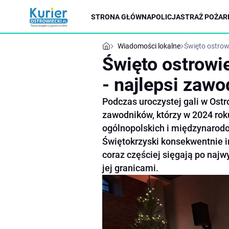
STRONA GŁÓWNA
POLICJA
STRAŻ POŻAR
Wiadomości lokalne
Święto ostrow
Święto ostrowi
- najlepsi zawo
Podczas uroczystej gali w Ost
zawodników, którzy w 2024 rok
ogólnopolskich i międzynarodo
Świętokrzyski konsekwentnie in
coraz częściej sięgają po najw
jej granicami.