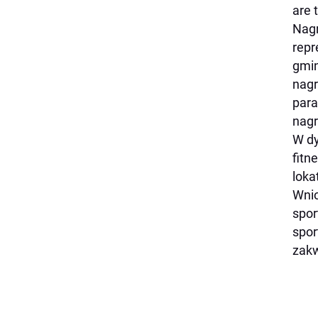
are 
Nagr
repr
gmin
nagr
para
nagr
W dy
fitn
loka
Wnio
spor
spor
zakw