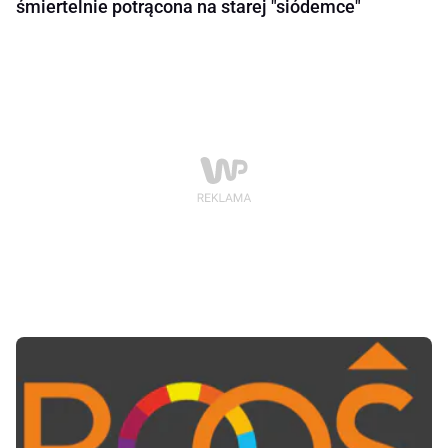
śmiertelnie potrącona na starej "siódemce"