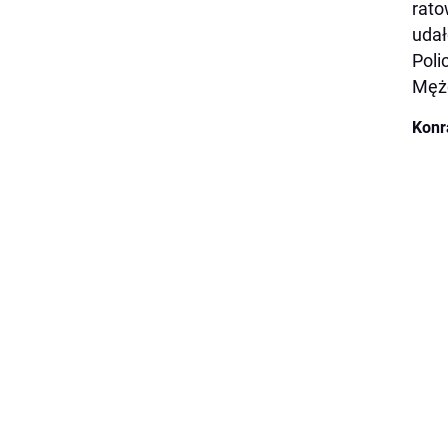
rato
udał
Poli
Mężc
Konr