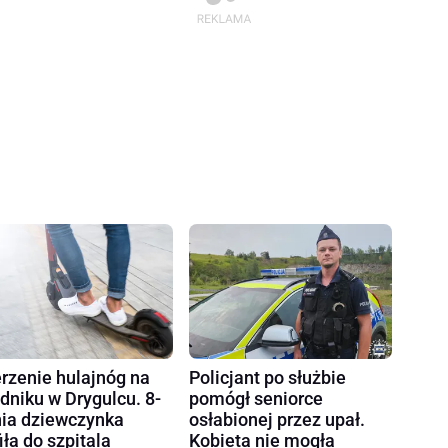
rzenie hulajnóg na
Policjant po służbie
dniku w Drygulcu. 8-
pomógł seniorce
nia dziewczynka
osłabionej przez upał.
fiła do szpitala
Kobieta nie mogła