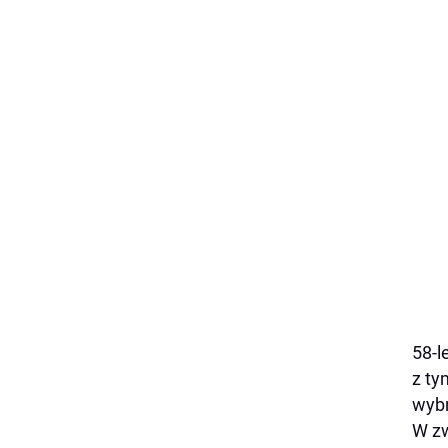
58-l
z ty
wybr
W zw