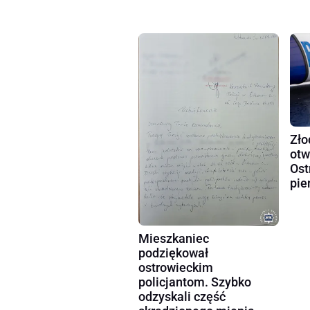
Zło
otw
Ost
pie
Mieszkaniec
podziękował
ostrowieckim
policjantom. Szybko
odzyskali część