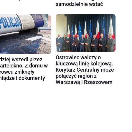
samodzielnie wstać
Ostrowiec walczy o
dziej wszedł przez
kluczową linię kolejową.
arte okno. Z domu w
Korytarz Centralny może
rowcu zniknęły
połączyć region z
niądze i dokumenty
Warszawą i Rzeszowem