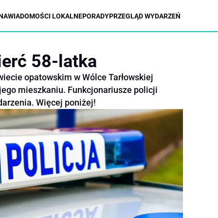
NA
WIADOMOŚCI LOKALNE
PORADY
PRZEGLĄD WYDARZEŃ
erć 58-latka
wiecie opatowskim w Wólce Tarłowskiej
jego mieszkaniu. Funkcjonariusze policji
darzenia. Więcej poniżej!