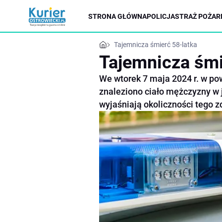
STRONA GŁÓWNA
POLICJA
STRAŻ POŻAR
Tajemnicza śmierć 58-latka
Tajemnicza śmi
We wtorek 7 maja 2024 r. w po
znaleziono ciało mężczyzny w 
wyjaśniają okoliczności tego z