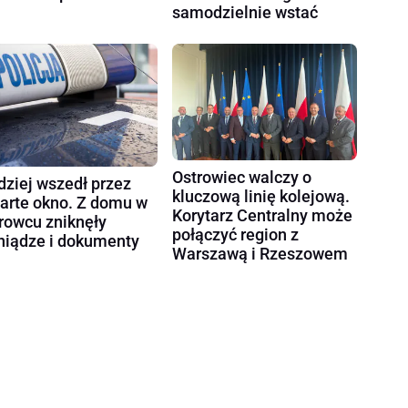
samodzielnie wstać
Ostrowiec walczy o
dziej wszedł przez
kluczową linię kolejową.
arte okno. Z domu w
Korytarz Centralny może
rowcu zniknęły
połączyć region z
niądze i dokumenty
Warszawą i Rzeszowem