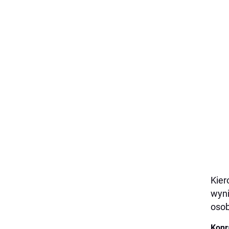
Kier
wyni
osob
Konr