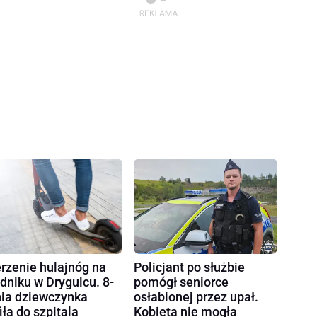
rzenie hulajnóg na
Policjant po służbie
dniku w Drygulcu. 8-
pomógł seniorce
nia dziewczynka
osłabionej przez upał.
fiła do szpitala
Kobieta nie mogła