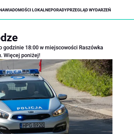
NA
WIADOMOŚCI LOKALNE
PORADY
PRZEGLĄD WYDARZEŃ
odze
po godzinie 18:00 w miejscowości Raszówka
. Więcej poniżej!