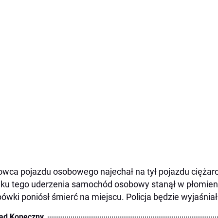
owca pojazdu osobowego najechał na tył pojazdu cięża
ku tego uderzenia samochód osobowy stanął w płomienia
ówki poniósł śmierć na miejscu. Policja będzie wyjaśniał
ad Koneczny