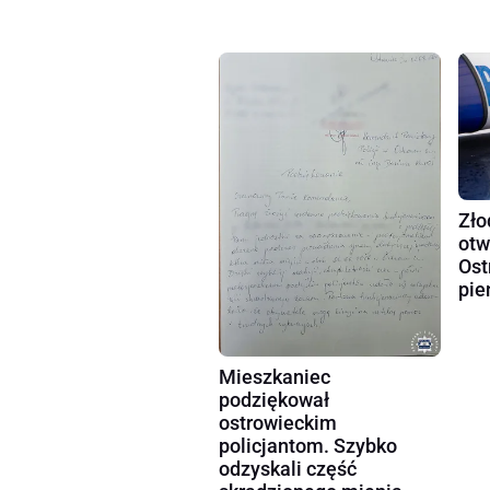
Zło
otw
Ost
pie
Mieszkaniec
podziękował
ostrowieckim
policjantom. Szybko
odzyskali część