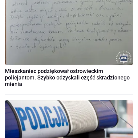
Mieszkaniec podziękował ostrowieckim
policjantom. Szybko odzyskali część skradzionego
mienia