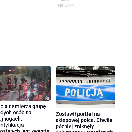
icja namierza grupę
dych osób na
Zostawił portfel na
ajnogach.
sklepowej półce. Chwilę
entyfikacja
później zniknęły
ostałych jest kwestią