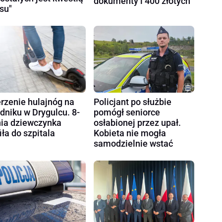
dokumenty i 400 złotych
su"
rzenie hulajnóg na
Policjant po służbie
dniku w Drygulcu. 8-
pomógł seniorce
nia dziewczynka
osłabionej przez upał.
fiła do szpitala
Kobieta nie mogła
samodzielnie wstać