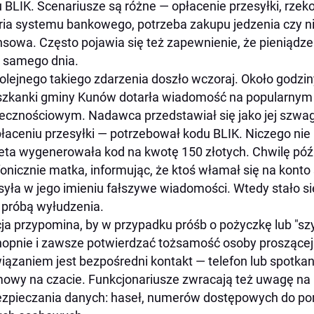
 BLIK. Scenariusze są różne — opłacenie przesyłki, rzek
ia systemu bankowego, potrzeba zakupu jedzenia czy n
nsowa. Często pojawia się też zapewnienie, że pieniądz
 samego dnia.
olejnego takiego zdarzenia doszło wczoraj. Około godziny
zkanki gminy Kunów dotarła wiadomość na popularnym
ecznościowym. Nadawca przedstawiał się jako jej szwagi
łaceniu przesyłki — potrzebował kodu BLIK. Niczego ni
eta wygenerowała kod na kwotę 150 złotych. Chwilę późn
fonicznie matka, informując, że ktoś włamał się na konto
zsyła w jego imieniu fałszywe wiadomości. Wtedy stało s
 próbą wyłudzenia.
cja przypomina, by w przypadku próśb o pożyczkę lub "szy
opnie i zawsze potwierdzać tożsamość osoby proszącej
iązaniem jest bezpośredni kontakt — telefon lub spotk
owy na czacie. Funkcjonariusze zwracają też uwagę na
zpieczania danych: haseł, numerów dostępowych do port