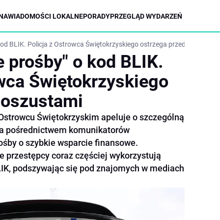
NA
WIADOMOŚCI LOKALNE
PORADY
PRZEGLĄD WYDARZEŃ
kod BLIK. Policja z Ostrowca Świętokrzyskiego ostrzega przed oszustami
e prośby" o kod BLIK.
owca Świętokrzyskiego
 oszustami
Ostrowcu Świętokrzyskim apeluje o szczególną
 za pośrednictwem komunikatorów
śby o szybkie wsparcie finansowe.
e przestępcy coraz częściej wykorzystują
LIK, podszywając się pod znajomych w mediach