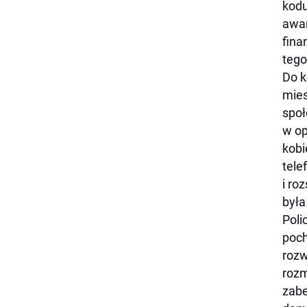
kodu
awar
fina
tego
Do k
mies
społ
w op
kobi
tele
i ro
była
Poli
poch
rozw
rozm
zabe