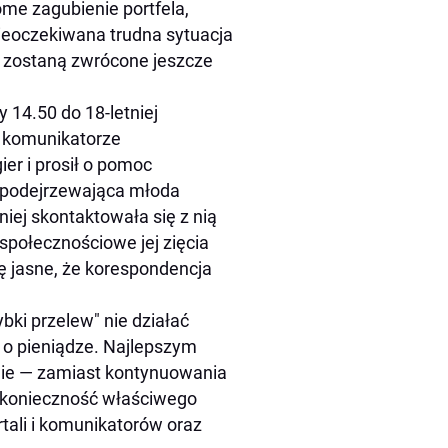
ome zagubienie portfela,
ieoczekiwana trudna sytuacja
e zostaną zwrócone jeszcze
 14.50 do 18-letniej
 komunikatorze
er i prosił o pomoc
e podejrzewająca młoda
iej skontaktowała się z nią
 społecznościowe jej zięcia
ię jasne, że korespondencja
bki przelew" nie działać
 o pieniądze. Najlepszym
anie — zamiast kontynuowania
 konieczność właściwego
ali i komunikatorów oraz