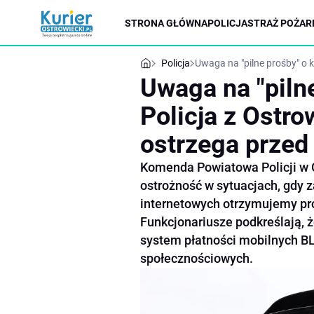
STRONA GŁÓWNA
POLICJA
STRAŻ POŻAR
Policja
Uwaga na "pilne prośby" o 
Uwaga na "piln
Policja z Ostr
ostrzega przed
Komenda Powiatowa Policji w 
ostrożność w sytuacjach, gdy
internetowych otrzymujemy pro
Funkcjonariusze podkreślają, ż
system płatności mobilnych B
społecznościowych.