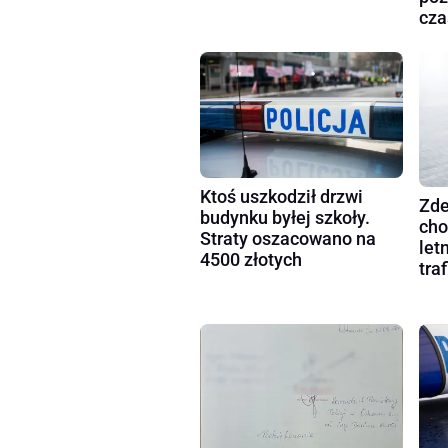
cza
Ktoś uszkodził drzwi
Zde
budynku byłej szkoły.
cho
Straty oszacowano na
let
4500 złotych
tra