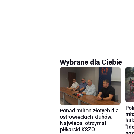
Wybrane dla Ciebie
Pol
Ponad milion złotych dla
mło
ostrowieckich klubów.
hul
Najwięcej otrzymał
"Id
piłkarski KSZO
poz