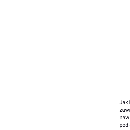
Jak 
zawi
nawe
pod 