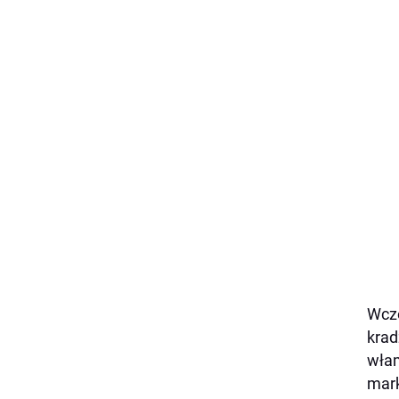
Wczo
krad
włam
mark