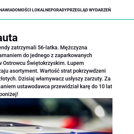
NA
WIADOMOŚCI LOKALNE
PORADY
PRZEGLĄD WYDARZEŃ
auta
mendy zatrzymali 56-latka. Mężczyzna
 włamaniem do jednego z zaparkowanych
 w Ostrowcu Świętokrzyskim. Łupem
aju asortyment. Wartość strat pokrzywdzeni
złotych. Dzisiaj włamywacz usłyszy zarzuty. Za
aniem ustawodawca przewidział karę do 10 lat
poniżej!