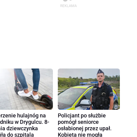
rzenie hulajnóg na
Policjant po służbie
dniku w Drygulcu. 8-
pomógł seniorce
nia dziewczynka
osłabionej przez upał.
fiła do szpitala
Kobieta nie mogła