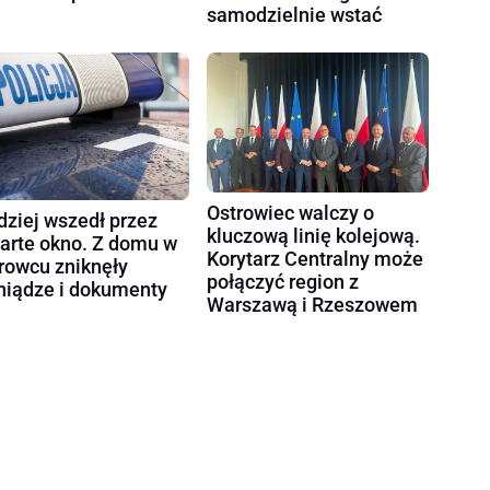
samodzielnie wstać
Ostrowiec walczy o
dziej wszedł przez
kluczową linię kolejową.
arte okno. Z domu w
Korytarz Centralny może
rowcu zniknęły
połączyć region z
niądze i dokumenty
Warszawą i Rzeszowem