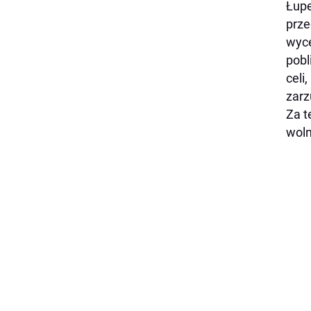
Łupe
prze
wyce
pobl
celi
zarz
Za t
woln