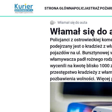
STRONA GŁÓWNA
POLICJA
STRAŻ POŻAR
Włamał się do auta
Włamał się do 
Policjanci z ostrowieckiej ko
podejrzany jest o kradzież z
pojazdów na ul. Bursztynowej
włamywacza padł rożnego rodz
wycenili na kwotę blisko 1000 
przestępstwo kradzieży z włam
pozbawienia wolności. Więcej 