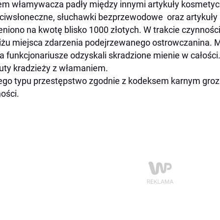
m włamywacza padły między innymi artykuły kosmetycz
ciwsłoneczne, słuchawki bezprzewodowe oraz artykuły 
niono na kwotę blisko 1000 złotych. W trakcie czynnośc
iżu miejsca zdarzenia podejrzewanego ostrowczanina. Mę
, a funkcjonariusze odzyskali skradzione mienie w całości.
uty kradzieży z włamaniem.
ego typu przestępstwo zgodnie z kodeksem karnym grozi
ości.