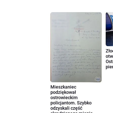
Zło
otw
Ost
pie
Mieszkaniec
podziękował
ostrowieckim
policjantom. Szybko
odzyskali część