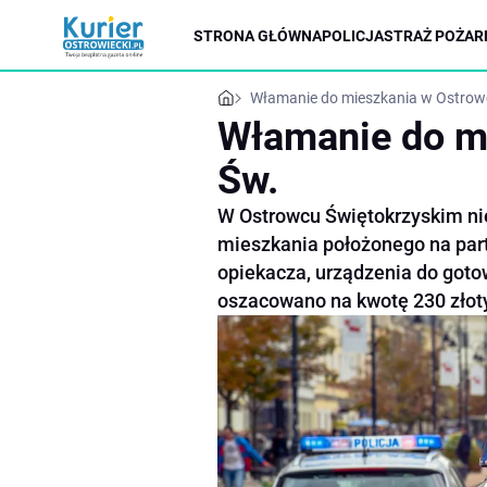
STRONA GŁÓWNA
POLICJA
STRAŻ POŻAR
Włamanie do mieszkania w Ostrow
Włamanie do m
Św.
W Ostrowcu Świętokrzyskim ni
mieszkania położonego na part
opiekacza, urządzenia do gotow
oszacowano na kwotę 230 złot