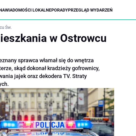
NA
WIADOMOŚCI LOKALNE
PORADY
PRZEGLĄD WYDARZEŃ
cu Św.
ieszkania w Ostrowcu
eznany sprawca włamał się do wnętrza
erze, skąd dokonał kradzieży gofrownicy,
ania jajek oraz dekodera TV. Straty
ych.