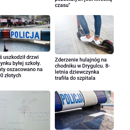
czasu"
ś uszkodził drzwi
Zderzenie hulajnóg na
ynku byłej szkoły.
chodniku w Drygulcu. 8-
aty oszacowano na
letnia dziewczynka
0 złotych
trafiła do szpitala