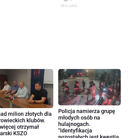
Policja namierza grupę
ad milion złotych dla
młodych osób na
rowieckich klubów.
hulajnogach.
więcej otrzymał
"Identyfikacja
karski KSZO
pozostałych jest kwestią