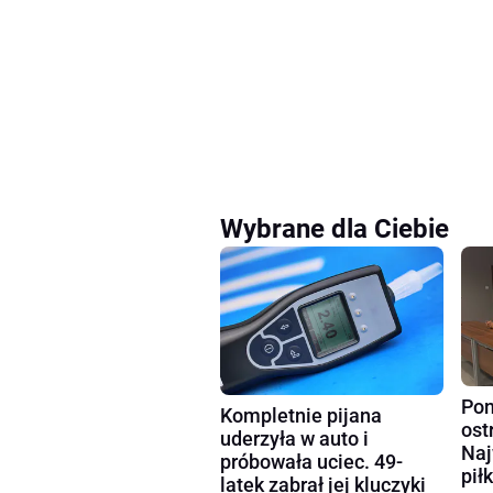
Wybrane dla Ciebie
Pon
Kompletnie pijana
ost
uderzyła w auto i
Naj
próbowała uciec. 49-
pił
latek zabrał jej kluczyki