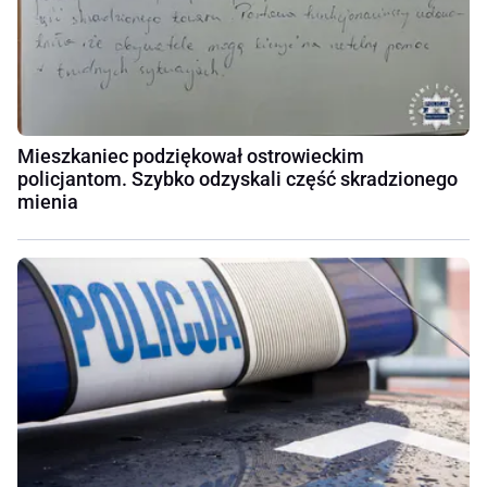
Mieszkaniec podziękował ostrowieckim
policjantom. Szybko odzyskali część skradzionego
mienia