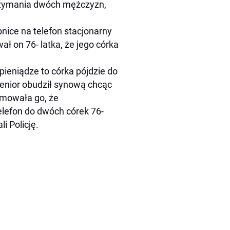
trzymania dwóch mężczyzn,
bnice na telefon stacjonarny
 on 76- latka, że jego córka
pieniądze to córka pójdzie do
 senior obudził synową chcąc
rmowała go, że
elefon do dwóch córek 76-
i Policję.