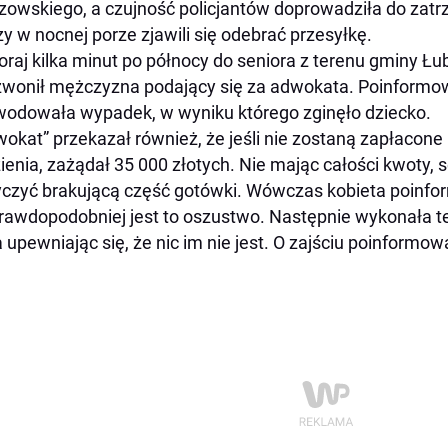
zowskiego, a czujność policjantów doprowadziła do za
zy w nocnej porze zjawili się odebrać przesyłkę.
raj kilka minut po północy do seniora z terenu gminy Łu
wonił mężczyzna podający się za adwokata. Poinformował
odowała wypadek, w wyniku którego zginęło dziecko.
wokat” przekazał również, że jeśli nie zostaną zapłacone 
ienia, zażądał 35 000 złotych. Nie mając całości kwoty,
czyć brakującą część gotówki. Wówczas kobieta poinfo
rawdopodobniej jest to oszustwo. Następnie wykonała t
a upewniając się, że nic im nie jest. O zajściu poinformowal