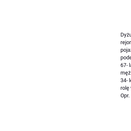
Dyżu
rejo
poja
pode
67- 
mężc
34- 
rolę
Opr.