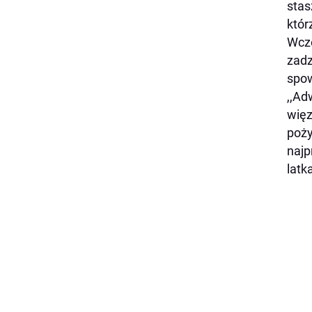
stas
któr
Wczo
zadz
spow
,,Ad
więz
poży
najp
latk