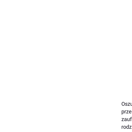
Oszu
prze
zauf
rodz