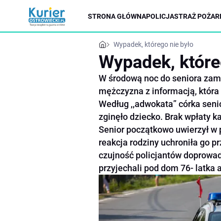
STRONA GŁÓWNA
POLICJA
STRAŻ POŻAR
Wypadek, którego nie było
Wypadek, które
W środową noc do seniora zam
mężczyzna z informacją, która
Według ,,adwokata” córka sen
zginęło dziecko. Brak wpłaty k
Senior początkowo uwierzył w 
reakcja rodziny uchroniła go p
czujność policjantów doprowad
przyjechali pod dom 76- latka a