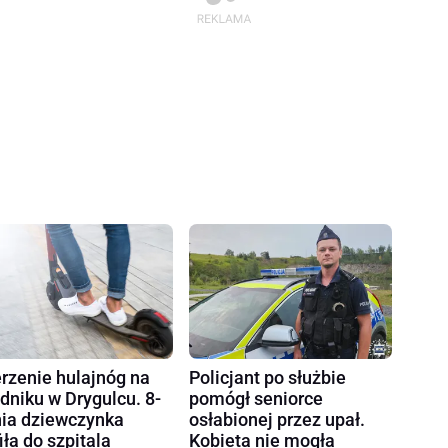
rzenie hulajnóg na
Policjant po służbie
dniku w Drygulcu. 8-
pomógł seniorce
nia dziewczynka
osłabionej przez upał.
fiła do szpitala
Kobieta nie mogła