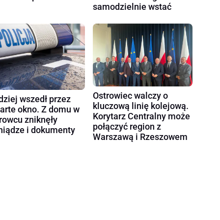
samodzielnie wstać
Ostrowiec walczy o
dziej wszedł przez
kluczową linię kolejową.
arte okno. Z domu w
Korytarz Centralny może
rowcu zniknęły
połączyć region z
niądze i dokumenty
Warszawą i Rzeszowem