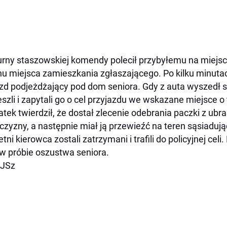
rny staszowskiej komendy polecił przybyłemu na miejsc
nu miejsca zamieszkania zgłaszającego. Po kilku minuta
zd podjeżdżający pod dom seniora. Gdy z auta wyszedł s
szli i zapytali go o cel przyjazdu we wskazane miejsce o 
latek twierdził, że dostał zlecenie odebrania paczki z ubr
zyzny, a następnie miał ją przewieźć na teren sąsiaduj
letni kierowca zostali zatrzymani i trafili do policyjnej celi
 w próbie oszustwa seniora.
 JSz