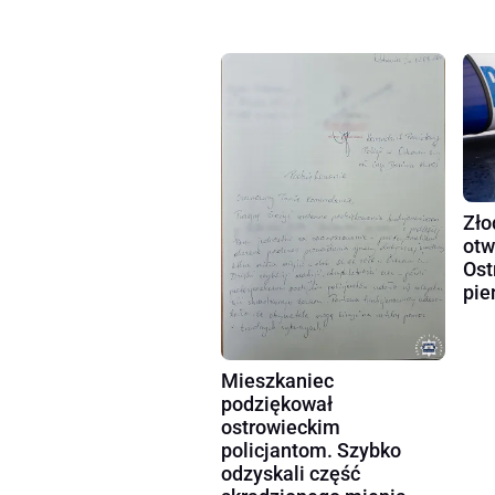
Zło
otw
Ost
pie
Mieszkaniec
podziękował
ostrowieckim
policjantom. Szybko
odzyskali część