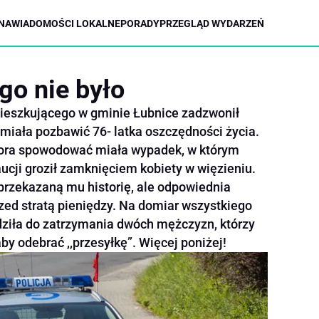
NA
WIADOMOŚCI LOKALNE
PORADY
PRZEGLĄD WYDARZEŃ
go nie było
ieszkującego w gminie Łubnice zadzwonił
 miała pozbawić 76- latka oszczędności życia.
iora spowodować miała wypadek, w którym
aucji groził zamknięciem kobiety w więzieniu.
przekazaną mu historię, ale odpowiednia
rzed stratą pieniędzy. Na domiar wszystkiego
ziła do zatrzymania dwóch mężczyzn, którzy
by odebrać ,,przesyłkę”. Więcej poniżej!