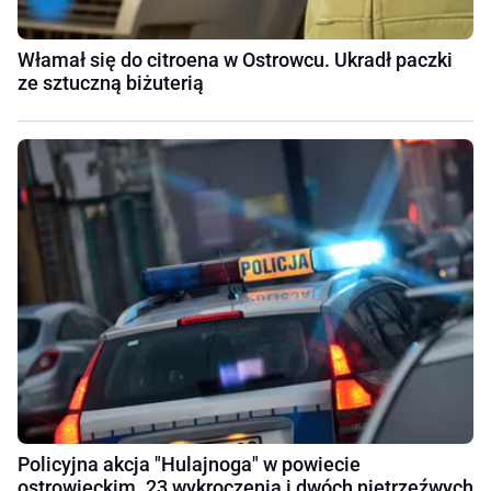
Włamał się do citroena w Ostrowcu. Ukradł paczki
ze sztuczną biżuterią
Policyjna akcja "Hulajnoga" w powiecie
ostrowieckim. 23 wykroczenia i dwóch nietrzeźwych