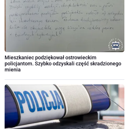
Mieszkaniec podziękował ostrowieckim
policjantom. Szybko odzyskali część skradzionego
mienia