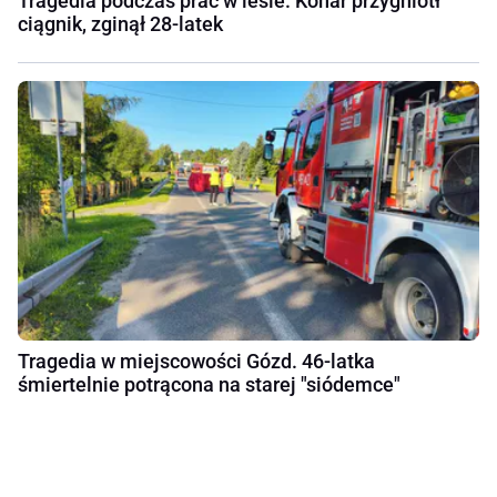
Tragedia podczas prac w lesie. Konar przygniótł
ciągnik, zginął 28-latek
Tragedia w miejscowości Gózd. 46-latka
śmiertelnie potrącona na starej "siódemce"