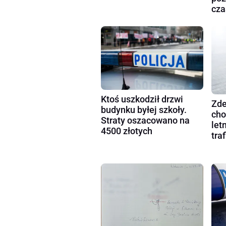
cza
Ktoś uszkodził drzwi
Zde
budynku byłej szkoły.
cho
Straty oszacowano na
let
4500 złotych
tra