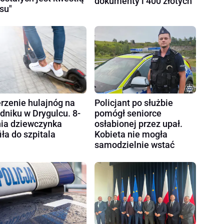
dokumenty i 400 złotych
su"
rzenie hulajnóg na
Policjant po służbie
dniku w Drygulcu. 8-
pomógł seniorce
nia dziewczynka
osłabionej przez upał.
fiła do szpitala
Kobieta nie mogła
samodzielnie wstać