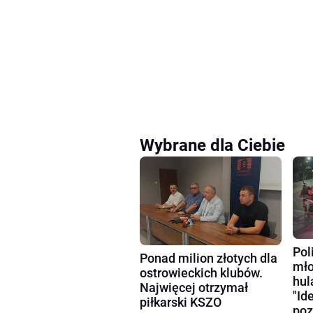
Wybrane dla Ciebie
Pol
Ponad milion złotych dla
mło
ostrowieckich klubów.
hul
Najwięcej otrzymał
"Id
piłkarski KSZO
poz