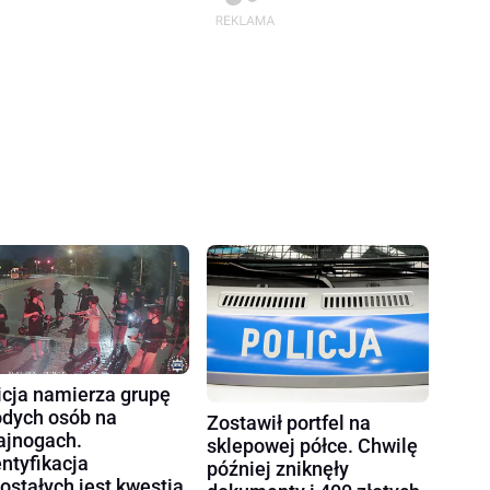
icja namierza grupę
dych osób na
Zostawił portfel na
ajnogach.
sklepowej półce. Chwilę
entyfikacja
później zniknęły
ostałych jest kwestią