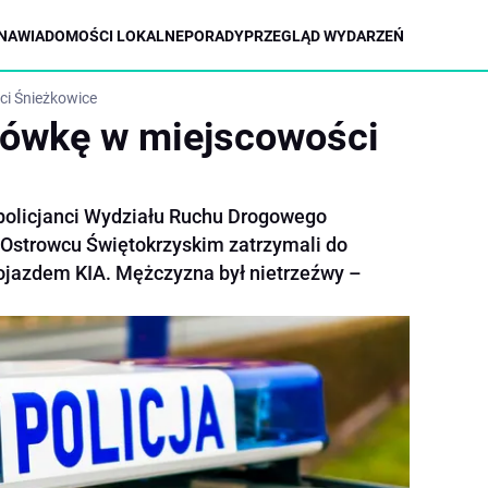
NA
WIADOMOŚCI LOKALNE
PORADY
PRZEGLĄD WYDARZEŃ
ci Śnieżkowice
gówkę w miejscowości
policjanci Wydziału Ruchu Drogowego
 Ostrowcu Świętokrzyskim zatrzymali do
 pojazdem KIA. Mężczyzna był nietrzeźwy –