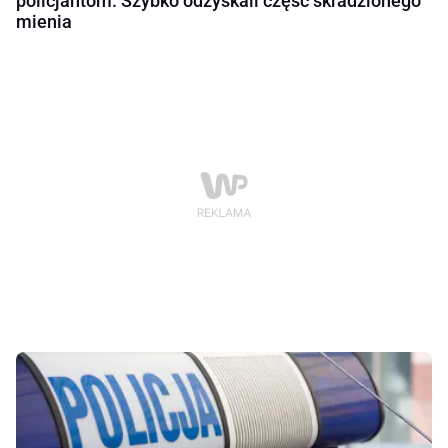
policjantom. Szybko odzyskali część skradzionego
mienia