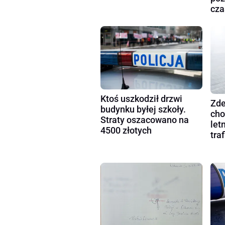
cza
Ktoś uszkodził drzwi
Zde
budynku byłej szkoły.
cho
Straty oszacowano na
let
4500 złotych
tra