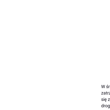
W śr
zatr
się 
dro