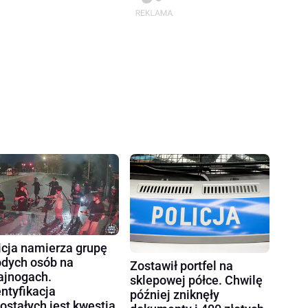
icja namierza grupę
dych osób na
Zostawił portfel na
ajnogach.
sklepowej półce. Chwilę
entyfikacja
później zniknęły
ostałych jest kwestią