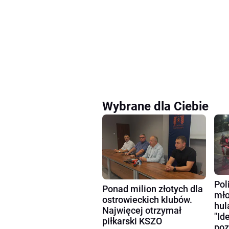
Wybrane dla Ciebie
Pol
Ponad milion złotych dla
mło
ostrowieckich klubów.
hul
Najwięcej otrzymał
"Id
piłkarski KSZO
poz