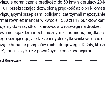
iązuje ograniczenie prędkości do 50 km/h kierujący 23-l
 101, przekraczając dozwoloną prędkość aż o 51 kilomet
iązującymi przepisami policjanci zatrzymali mężczyźnie
ymał również mandat w kwocie 1500 zł i 13 punktów kar
ujemy do wszystkich kierowców o rozwagę na drodze.
owanie pojazdem mechanicznym z nadmierną prędkością
go kierującego, ale także innych użytkowników ruchu d
ażące łamanie przepisów ruchu drogowego. Każdy, kto 
ie”, musi liczyć się z poważnymi konsekwencjami.
ad Koneczny