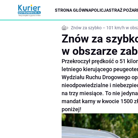
STRONA GŁÓWNA
POLICJA
STRAŻ POŻAR
Znów za szybko – 101 km/h w ob
Znów za szybk
w obszarze z
Przekroczył prędkość o 51 kilo
letniego kierującego peugeotem
Wydziału Ruchu Drogowego opa
nieodpowiedzialne i niebezpie
na trzy miesiące. To nie jedyn
mandat karny w kwocie 1500 zł
poniżej!