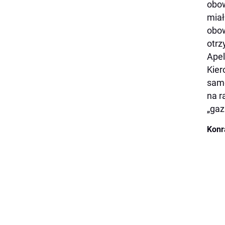
obow
miał
obow
otrz
Apel
Kier
same
na r
„gaz
Konr