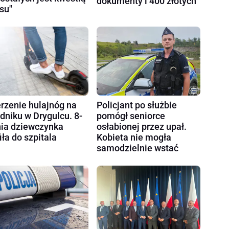
dokumenty i 400 złotych
su"
rzenie hulajnóg na
Policjant po służbie
dniku w Drygulcu. 8-
pomógł seniorce
nia dziewczynka
osłabionej przez upał.
fiła do szpitala
Kobieta nie mogła
samodzielnie wstać