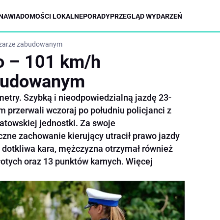
NA
WIADOMOŚCI LOKALNE
PORADY
PRZEGLĄD WYDARZEŃ
szarze zabudowanym
o – 101 km/h
abudowanym
metry. Szybką i nieodpowiedzialną jazdę 23-
 przerwali wczoraj po południu policjanci z
towskiej jednostki. Za swoje
czne zachowanie kierujący utracił prawo jazdy
a dotkliwa kara, mężczyzna otrzymał również
otych oraz 13 punktów karnych. Więcej