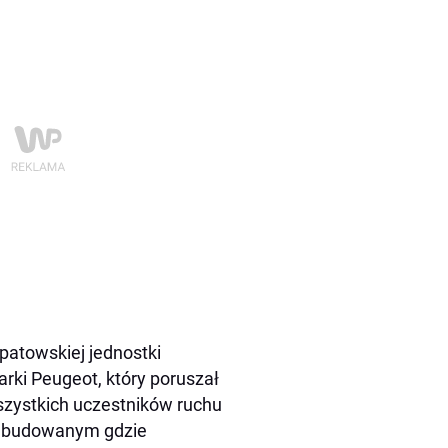
patowskiej jednostki
rki Peugeot, który poruszał
szystkich uczestników ruchu
zabudowanym gdzie