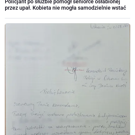
Policjant po służbie pomógł seniorce osłabionej
przez upał. Kobieta nie mogła samodzielnie wstać