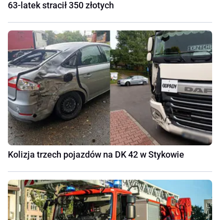
63-latek stracił 350 złotych
Kolizja trzech pojazdów na DK 42 w Stykowie