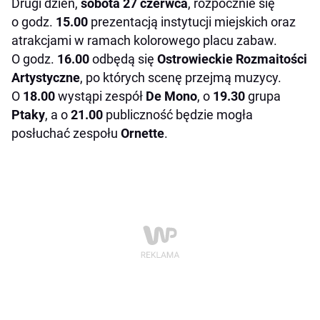
Drugi dzień,
sobota 27 czerwca
, rozpocznie się
o godz.
15.00
prezentacją instytucji miejskich oraz
atrakcjami w ramach kolorowego placu zabaw.
O godz.
16.00
odbędą się
Ostrowieckie Rozmaitości
Artystyczne
, po których scenę przejmą muzycy.
O
18.00
wystąpi zespół
De Mono
, o
19.30
grupa
Ptaky
, a o
21.00
publiczność będzie mogła
posłuchać zespołu
Ornette
.