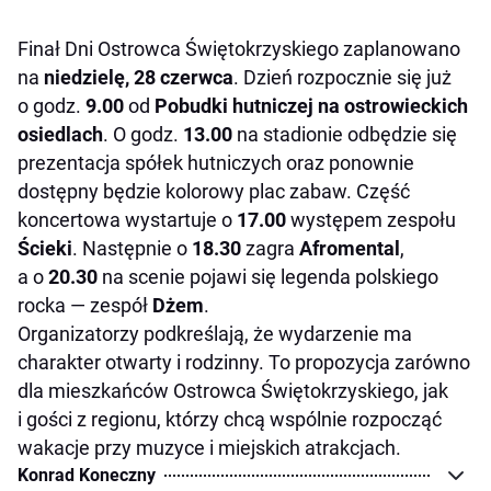
Finał Dni Ostrowca Świętokrzyskiego zaplanowano
na
niedzielę, 28 czerwca
. Dzień rozpocznie się już
o godz.
9.00
od
Pobudki hutniczej na ostrowieckich
osiedlach
. O godz.
13.00
na stadionie odbędzie się
prezentacja spółek hutniczych oraz ponownie
dostępny będzie kolorowy plac zabaw. Część
koncertowa wystartuje o
17.00
występem zespołu
Ścieki
. Następnie o
18.30
zagra
Afromental
,
a o
20.30
na scenie pojawi się legenda polskiego
rocka — zespół
Dżem
.
Organizatorzy podkreślają, że wydarzenie ma
charakter otwarty i rodzinny. To propozycja zarówno
dla mieszkańców Ostrowca Świętokrzyskiego, jak
i gości z regionu, którzy chcą wspólnie rozpocząć
wakacje przy muzyce i miejskich atrakcjach.
Konrad Koneczny