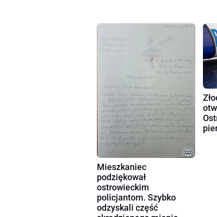
Zło
otw
Ost
pie
Mieszkaniec
podziękował
ostrowieckim
policjantom. Szybko
odzyskali część