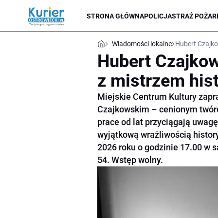
STRONA GŁÓWNA
POLICJA
STRAŻ POŻAR
Wiadomości lokalne
Hubert Czajko
Hubert Czajko
z mistrzem hist
Miejskie Centrum Kultury zapr
Czajkowskim – cenionym twórc
prace od lat przyciągają uwag
wyjątkową wrażliwością histor
2026 roku o godzinie 17.00 w s
54. Wstęp wolny.