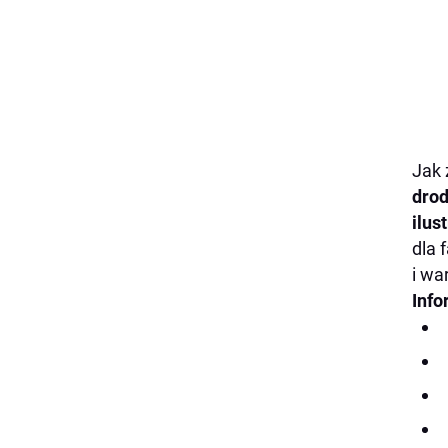
Jak 
drod
ilust
dla 
i wa
Info