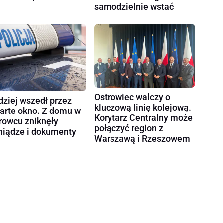
samodzielnie wstać
Ostrowiec walczy o
dziej wszedł przez
kluczową linię kolejową.
arte okno. Z domu w
Korytarz Centralny może
rowcu zniknęły
połączyć region z
niądze i dokumenty
Warszawą i Rzeszowem