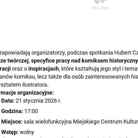
zapowiadają organizatorzy, podczas spotkania Hubert C
ze twórczej
,
specyfice pracy nad komiksem historyczn
racji
oraz o
inspiracjach
, które kształtują jego styl i tem
fanów komiksu, lecz także dla osób zainteresowanych hist
rsztatem ilustratora.
rmacje organizacyjne:
Data:
21 stycznia 2026 r.
Godzina:
17:00
Miejsce:
sala wielofunkcyjna Miejskiego Centrum Kultury
Wstęp:
wolny