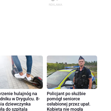
rzenie hulajnóg na
Policjant po służbie
dniku w Drygulcu. 8-
pomógł seniorce
nia dziewczynka
osłabionej przez upał.
fiła do szpitala
Kobieta nie mogła