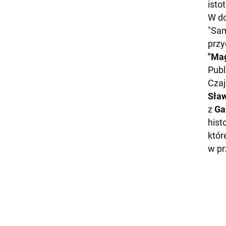
isto
W do
"Sam
przy
"Mag
Publ
Czaj
Sła
z
Ga
hist
któr
w pr