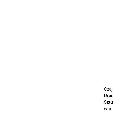
Czaj
Urod
Szt
wars