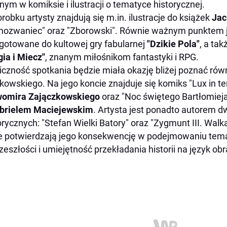
tnym w komiksie i ilustracji o tematyce historycznej.
robku artysty znajdują się m.in. ilustracje do książek
Jac
ozwaniec" oraz "Zborowski". Równie ważnym punktem je
gotowane do kultowej gry fabularnej
"Dzikie Pola"
, a ta
ia i Miecz"
, znanym miłośnikom fantastyki i RPG.
iczność spotkania będzie miała okazję bliżej poznać rów
kowskiego. Na jego koncie znajduje się komiks "Lux in te
womira Zajączkowskiego
oraz "Noc świętego Bartłomieja
brielem Maciejewskim
. Artysta jest ponadto autorem 
orycznych: "Stefan Wielki Batory" oraz "Zygmunt III. Walka
e potwierdzają jego konsekwencję w podejmowaniu te
zeszłości i umiejętność przekładania historii na język obr