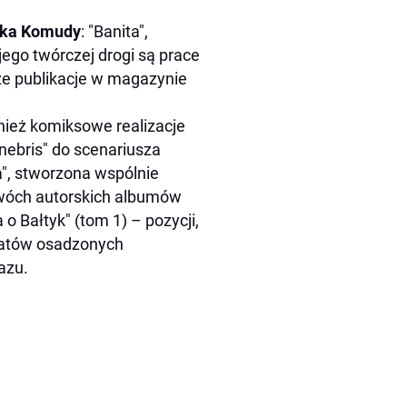
ka Komudy
: "Banita",
go twórczej drogi są prace
kże publikacje w magazynie
nież komiksowe realizacje
nebris" do scenariusza
", stworzona wspólnie
dwóch autorskich albumów
 o Bałtyk" (tom 1) – pozycji,
matów osadzonych
azu.