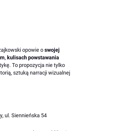
zajkowski opowie o
swojej
ym
,
kulisach powstawania
atykę. To propozycja nie tylko
orią, sztuką narracji wizualnej
, ul. Siennieńska 54