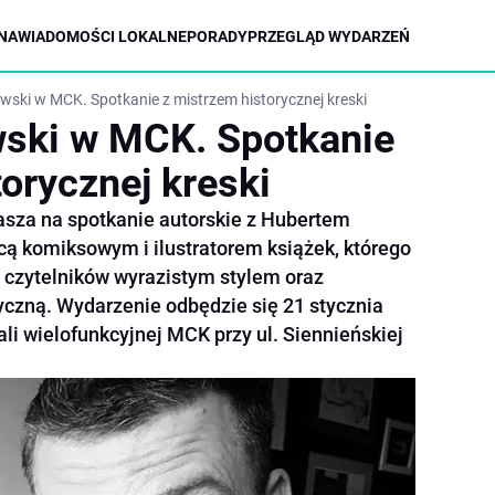
NA
WIADOMOŚCI LOKALNE
PORADY
PRZEGLĄD WYDARZEŃ
wski w MCK. Spotkanie z mistrzem historycznej kreski
wski w MCK. Spotkanie
orycznej kreski
asza na spotkanie autorskie z Hubertem
ą komiksowym i ilustratorem książek, którego
ę czytelników wyrazistym stylem oraz
yczną. Wydarzenie odbędzie się 21 stycznia
ali wielofunkcyjnej MCK przy ul. Siennieńskiej