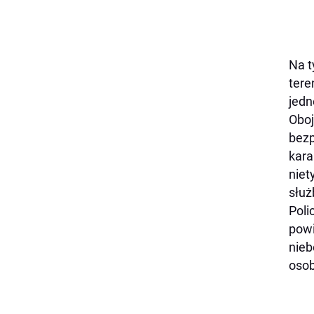
Na t
tere
jedn
Oboj
bezp
kara
niet
służ
Poli
powi
nieb
osob