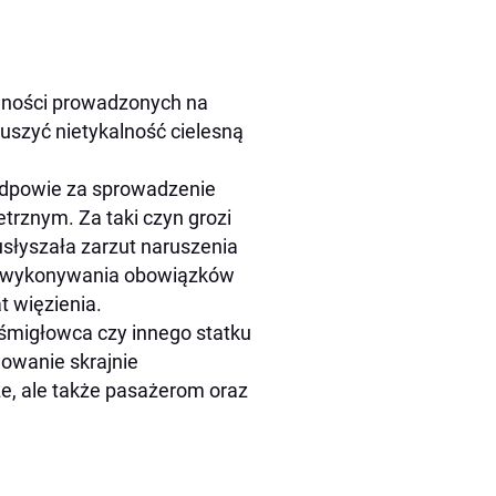
ynności prowadzonych na
ruszyć nietykalność cielesną
k odpowie za sprowadzenie
trznym. Za taki czyn grozi
 usłyszała zarzut naruszenia
as wykonywania obowiązków
t więzienia.
 śmigłowca czy innego statku
owanie skrajnie
dze, ale także pasażerom oraz