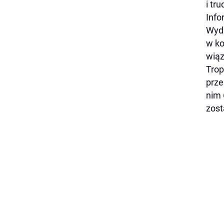
i tr
Info
Wydz
w ko
wiąz
Trop
prze
nim 
zost