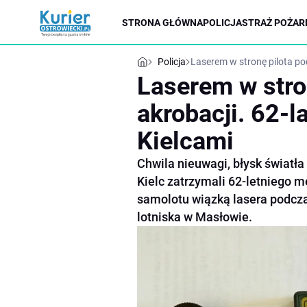
STRONA GŁÓWNA
POLICJA
STRAŻ POŻAR
Policja
Laserem w stronę pilota po
Laserem w stro
akrobacji. 62-
Kielcami
Chwila nieuwagi, błysk światła 
Kielc zatrzymali 62-letniego m
samolotu wiązką lasera podczas
lotniska w Masłowie.