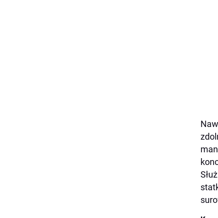
Nawe
zdol
mane
konc
Służ
stat
sur