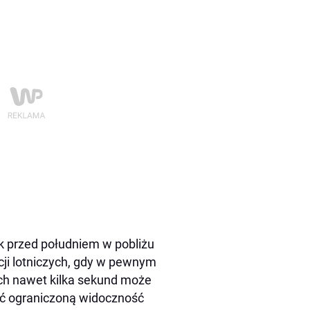
k przed południem w pobliżu
acji lotniczych, gdy w pewnym
ach nawet kilka sekund może
eć ograniczoną widoczność