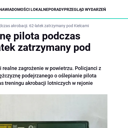
NA
WIADOMOŚCI LOKALNE
PORADY
PRZEGLĄD WYDARZEŃ
dczas akrobacji. 62-latek zatrzymany pod Kielcami
nę pilota podczas
latek zatrzymany pod
i realne zagrożenie w powietrzu. Policjanci z
ężczyznę podejrzanego o oślepianie pilota
 treningu akrobacji lotniczych w rejonie