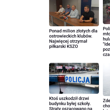
Pol
Ponad milion złotych dla
mło
ostrowieckich klubów.
hul
Najwięcej otrzymał
"Id
piłkarski KSZO
poz
cza
Ktoś uszkodził drzwi
Zde
budynku byłej szkoły.
cho
Straty oszacowano na