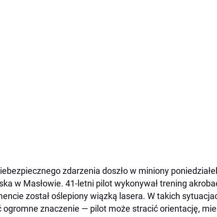
iebezpiecznego zdarzenia doszło w miniony poniedziałe
iska w Masłowie. 41-letni pilot wykonywał trening akrob
ncie został oślepiony wiązką lasera. W takich sytuacj
 ogromne znaczenie — pilot może stracić orientację, mi