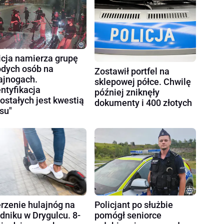
icja namierza grupę
dych osób na
Zostawił portfel na
ajnogach.
sklepowej półce. Chwilę
entyfikacja
później zniknęły
ostałych jest kwestią
dokumenty i 400 złotych
su"
rzenie hulajnóg na
Policjant po służbie
dniku w Drygulcu. 8-
pomógł seniorce