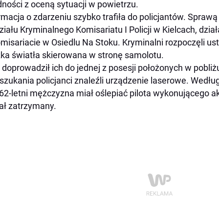
udności z oceną sytuacji w powietrzu.
rmacja o zdarzeniu szybko trafiła do policjantów. Sprawą 
iału Kryminalnego Komisariatu I Policji w Kielcach, dział
misariacie w Osiedlu Na Stoku. Kryminalni rozpoczęli us
ka światła skierowana w stronę samolotu.
 doprowadził ich do jednej z posesji położonych w pobliż
szukania policjanci znaleźli urządzenie laserowe. Wedłu
62-letni mężczyzna miał oślepiać pilota wykonującego ak
ał zatrzymany.