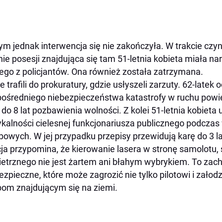
ym jednak interwencja się nie zakończyła. W trakcie cz
nie posesji znajdująca się tam 51-letnia kobieta miała na
ego z policjantów. Ona również została zatrzymana.
e trafili do prokuratury, gdzie usłyszeli zarzuty. 62-late
ośredniego niebezpieczeństwa katastrofy w ruchu powie
 do 8 lat pozbawienia wolności. Z kolei 51-letnia kobieta
ykalności cielesnej funkcjonariusza publicznego podcz
bowych. W jej przypadku przepisy przewidują karę do 3 la
cja przypomina, że kierowanie lasera w stronę samolotu,
etrznego nie jest żartem ani błahym wybrykiem. To zach
ezpieczne, które może zagrozić nie tylko pilotowi i zało
om znajdującym się na ziemi.