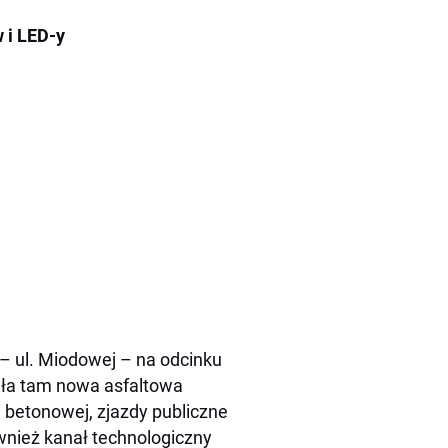
 i LED-y
– ul. Miodowej – na odcinku
tała tam nowa asfaltowa
i betonowej, zjazdy publiczne
nież kanał technologiczny