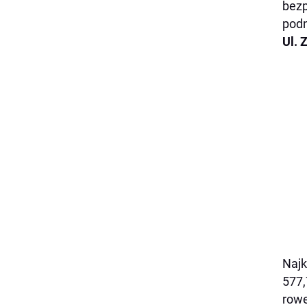
bezp
podn
Ul. 
Najk
577,
rowe