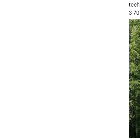
tech
3 70