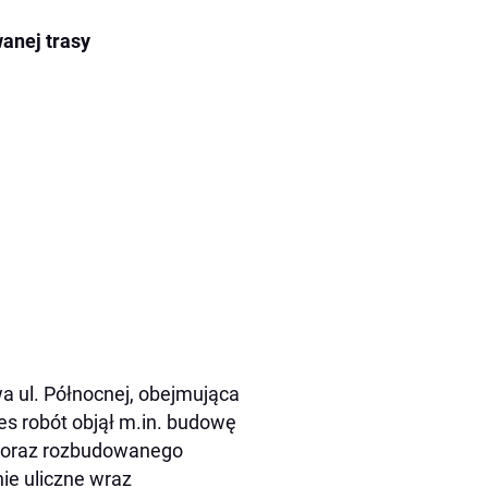
wanej trasy
 ul. Północnej, obejmująca
res robót objął m.in. budowę
ów oraz rozbudowanego
e uliczne wraz