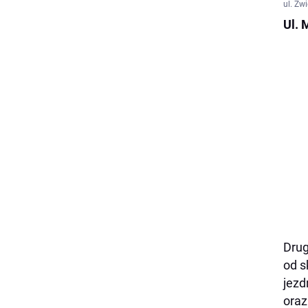
ul. Zw
Ul. 
Drug
od s
jezd
oraz