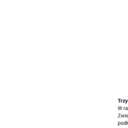
Trzy
W ra
Zwie
podk