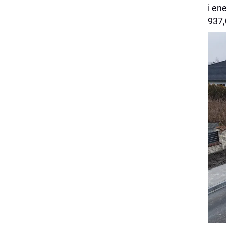
i en
937,