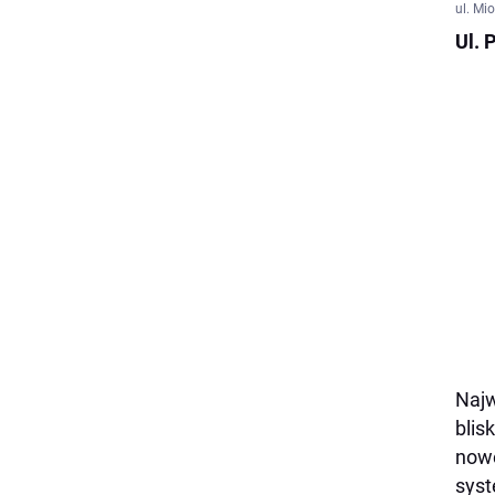
ul. Mi
Ul. 
Najw
blis
nowe
syst