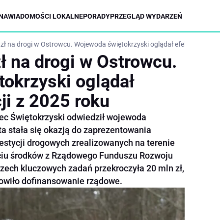
NA
WIADOMOŚCI LOKALNE
PORADY
PRZEGLĄD WYDARZEŃ
zł na drogi w Ostrowcu. Wojewoda świętokrzyski oglądał efekty inwestyc
ł na drogi w Ostrowcu.
okrzyski oglądał
ji z 2025 roku
iec Świętokrzyski odwiedził wojewoda
ta stała się okazją do zaprezentowania
stycji drogowych zrealizowanych na terenie
ciu środków z Rządowego Funduszu Rozwoju
rzech kluczowych zadań przekroczyła 20 mln zł,
nowiło dofinansowanie rządowe.