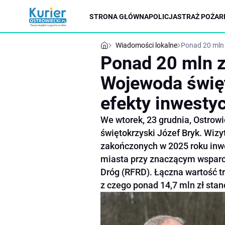
STRONA GŁÓWNA
POLICJA
STRAŻ POŻAR
Wiadomości lokalne
Ponad 20 mln 
Ponad 20 mln z
Wojewoda święt
efekty inwestyc
We wtorek, 23 grudnia, Ostrow
świętokrzyski Józef Bryk. Wizy
zakończonych w 2025 roku inwe
miasta przy znaczącym wspar
Dróg (RFRD). Łączna wartość t
z czego ponad 14,7 mln zł sta