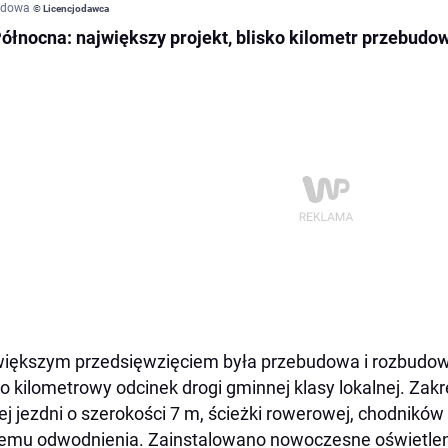
odowa
© Licencjodawca
Północna: największy projekt, blisko kilometr przebudo
iększym przedsięwzięciem była przebudowa i rozbudowa
ko kilometrowy odcinek drogi gminnej klasy lokalnej. Zak
j jezdni o szerokości 7 m, ścieżki rowerowej, chodnik
emu odwodnienia. Zainstalowano nowoczesne oświetleni