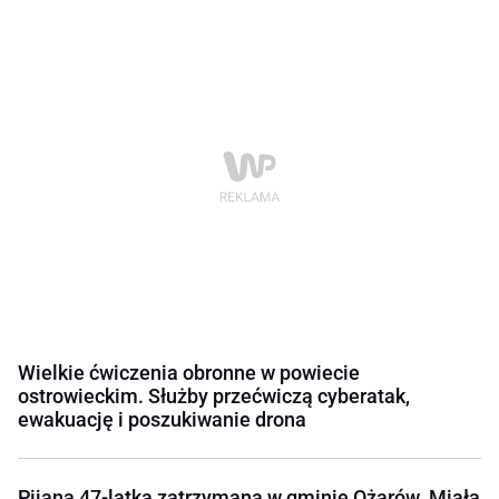
Wielkie ćwiczenia obronne w powiecie
ostrowieckim. Służby przećwiczą cyberatak,
ewakuację i poszukiwanie drona
Pijana 47-latka zatrzymana w gminie Ożarów. Miała