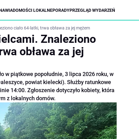
NA
WIADOMOŚCI LOKALNE
PORADY
PRZEGLĄD WYDARZEŃ
eziono ciało 64-latki, trwa obława za jej mężem
ielcami. Znaleziono
trwa obława za jej
o w piątkowe popołudnie, 3 lipca 2026 roku, w
leszyce, powiat kielecki). Służby ratunkowe
ie 14:00. Zgłoszenie dotyczyło kobiety, która
ym z lokalnych domów.