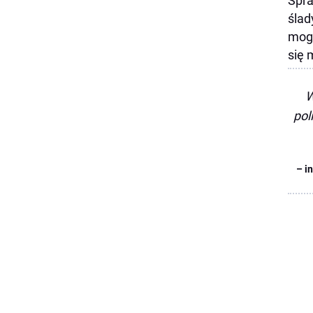
Spra
ślad
mogł
się 
W
pol
– i