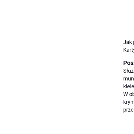
Jak 
Kart
Pos
Służ
mund
kiel
W ob
krym
prze