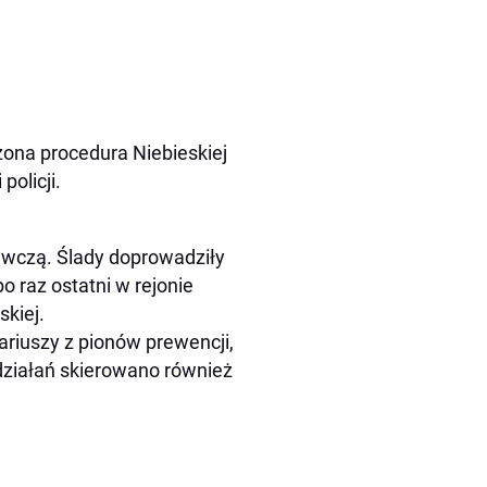
ożona procedura Niebieskiej
olicji.
wczą. Ślady doprowadziły
 raz ostatni w rejonie
skiej.
riuszy z pionów prewencji,
 działań skierowano również