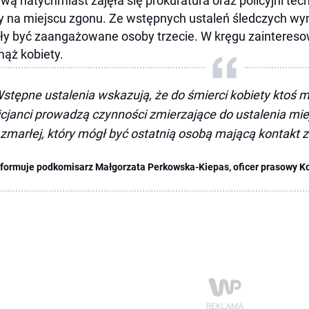
wą natychmiast zajęła się prokuratura oraz policyjni tech
y na miejscu zgonu. Ze wstępnych ustaleń śledczych wyni
y być zaangażowane osoby trzecie. W kręgu zainteres
mąż kobiety.
stępne ustalenia wskazują, że do śmierci kobiety ktoś m
icjanci prowadzą czynności zmierzające do ustalenia mi
zmarłej, który mógł być ostatnią osobą mającą kontakt z 
nformuje podkomisarz Małgorzata Perkowska-Kiepas, oficer prasowy Kom