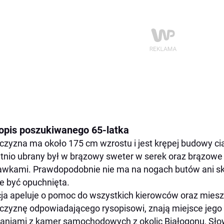
opis poszukiwanego 65-latka
zyzna ma około 175 cm wzrostu i jest krępej budowy ciał
tnio ubrany był w brązowy sweter w serek oraz brązowe 
wkami. Prawdopodobnie nie ma na nogach butów ani ska
 być opuchnięta.
cja apeluje o pomoc do wszystkich kierowców oraz miesz
zyznę odpowiadającego rysopisowi, znają miejsce jego 
aniami z kamer samochodowych z okolic Białogonu, Słowi