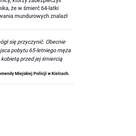
nicy, którzy zabezpieczyli
ka, że w śmierć 64-latki
owania mundurowych znalazł
ógł się przyczynić. Obecnie
ejsca pobytu 65-letniego męża
kobietą przed jej śmiercią
endy Miejskiej Poliicji w Kielcach.