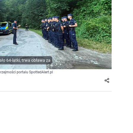
ało 64-latki, trwa obława za
przejmości portalu SpottedAlert.pl