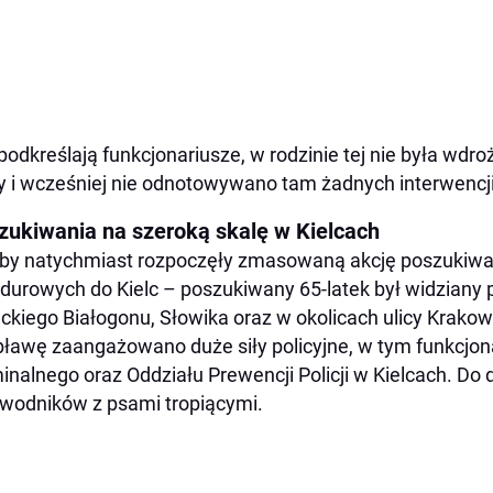
podkreślają funkcjonariusze, w rodzinie tej nie była wdr
y i wcześniej nie odnotowywano tam żadnych interwencji p
zukiwania na szeroką skalę w Kielcach
by natychmiast rozpoczęły zmasowaną akcję poszukiwa
urowych do Kielc – poszukiwany 65-latek był widziany po
eckiego Białogonu, Słowika oraz w okolicach ulicy Krakow
ławę zaangażowano duże siły policyjne, w tym funkcjona
inalnego oraz Oddziału Prewencji Policji w Kielcach. Do
wodników z psami tropiącymi.