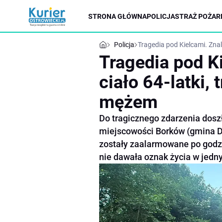
STRONA GŁÓWNA
POLICJA
STRAŻ POŻAR
Policja
Tragedia pod Kielcami. Znal
Tragedia pod K
ciało 64-latki, 
mężem
Do tragicznego zdarzenia doszł
miejscowości Borków (gmina Da
zostały zaalarmowane po godzin
nie dawała oznak życia w jedn