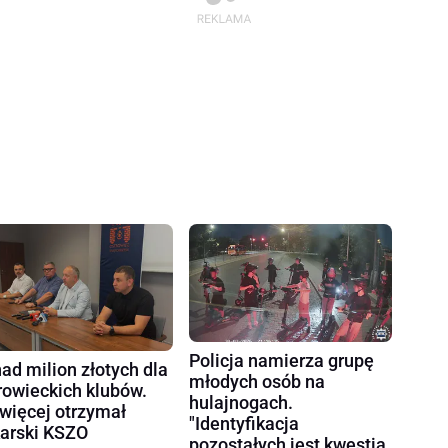
Policja namierza grupę
ad milion złotych dla
młodych osób na
rowieckich klubów.
hulajnogach.
więcej otrzymał
"Identyfikacja
karski KSZO
pozostałych jest kwestią