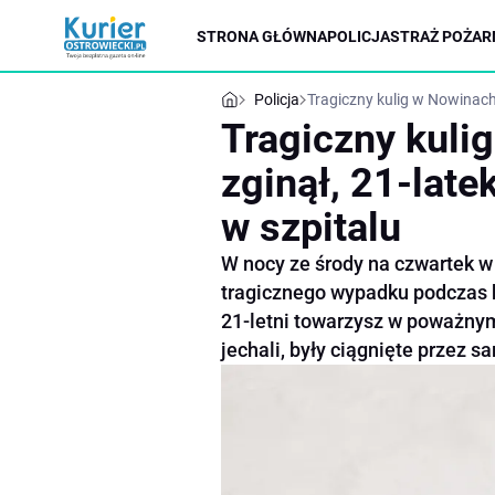
STRONA GŁÓWNA
POLICJA
STRAŻ POŻAR
Policja
Tragiczny kulig w Nowinach.
Tragiczny kuli
zginął, 21-late
w szpitalu
W nocy ze środy na czwartek w
tragicznego wypadku podczas ku
21-letni towarzysz w poważnym s
jechali, były ciągnięte przez