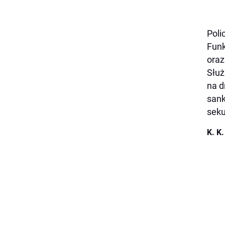
Poli
Funk
oraz
Służ
na d
sank
seku
K. K.