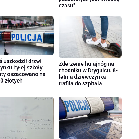
czasu"
ś uszkodził drzwi
Zderzenie hulajnóg na
ynku byłej szkoły.
chodniku w Drygulcu. 8-
aty oszacowano na
letnia dziewczynka
0 złotych
trafiła do szpitala