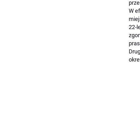
prze
W ef
miej
22-l
zgon
pras
Drug
okre