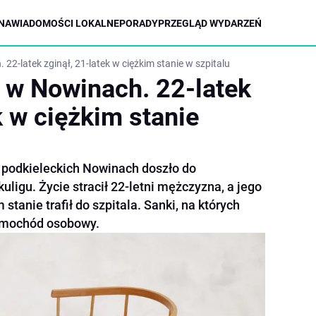
NA
WIADOMOŚCI LOKALNE
PORADY
PRZEGLĄD WYDARZEŃ
 22-latek zginął, 21-latek w ciężkim stanie w szpitalu
g w Nowinach. 22-latek
k w ciężkim stanie
 podkieleckich Nowinach doszło do
ligu. Życie stracił 22-letni mężczyzna, a jego
tanie trafił do szpitala. Sanki, na których
 samochód osobowy.