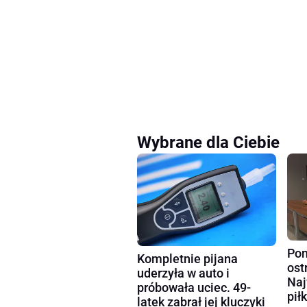
Wybrane dla Ciebie
Pon
Kompletnie pijana
ost
uderzyła w auto i
Naj
próbowała uciec. 49-
pił
latek zabrał jej kluczyki