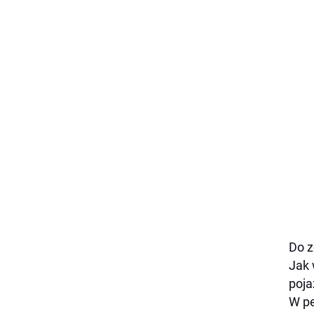
Do z
Jak 
poja
W pe