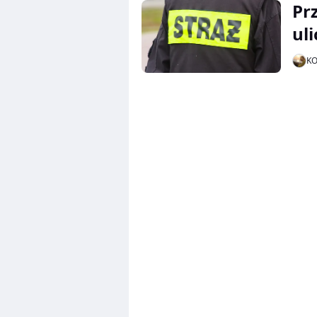
Pr
ul
K