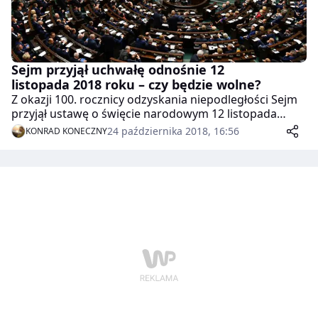
Sejm przyjął uchwałę odnośnie 12
listopada 2018 roku – czy będzie wolne?
Z okazji 100. rocznicy odzyskania niepodległości Sejm
przyjął ustawę o święcie narodowym 12 listopada
2018. Zgodnie z uzasadnieniem, dodatkowy wolny
24 października 2018, 16:56
KONRAD KONECZNY
dzień pozwoli Polakom na godne uczczenie setnej
rocznicy odzyskania przez Polskę niepodległości
poprzez wydłużenie czasu na uroczystości do trzech
dni – od 10 do 12 listopada.