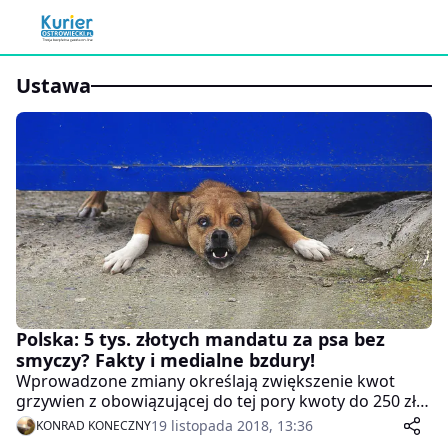
ustawa
Polska: 5 tys. złotych mandatu za psa bez
smyczy? Fakty i medialne bzdury!
Wprowadzone zmiany określają zwiększenie kwot
grzywien z obowiązującej do tej pory kwoty do 250 zł
na maksymalną kwotę do 5000 zł oraz dopuszczają
19 listopada 2018, 13:36
KONRAD KONECZNY
obok kary grzywny i nagany również karę