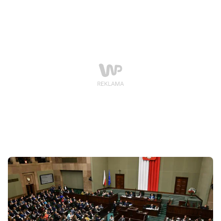
ograniczenia wolności. Pamiętać jednak należy, że kary
grzywny, zwłaszcza te w maksymalnej wysokości i kary
ograniczenia wolności orzekane są wyłącznie w
postępowaniu sądowym. Natomiast w postępowaniu
mandatowym, które jest uproszczonym trybem
postępowania w sprawach o wykroczenia grzywnę
można nałożyć wyłącznie w wysokości do od 20 do
500zł. chyba, że czyn wyczerpuje znamiona wykroczeń
określonych w dwóch lub więcej przepisach ustawy to
maksymalna wysokość mandatu karnego może
wynieść 1000 zł.