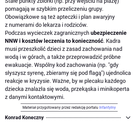
Stałe punkty zbiórki (np. przy wejściu na plażę)
pomagają w szybkim przeliczeniu grupy.
Obowiązkowe są też apteczki i plan awaryjny
z numerami do lekarza i rodziców.
Podczas wycieczek zagranicznych
ubezpieczenie
NNW i kosztów leczenia to konieczność
. Kadra
musi przeszkolić dzieci z zasad zachowania nad
wodą i w górach, a także przeprowadzić próbne
ewakuacje. Wspólny kod zachowania (np. "gdy
słyszysz syrenę, zbieramy się pod flagą") ujednolica
reakcje w kryzysie. Ważne, by w plecaku każdego
dziecka znalazła się woda, przekąska i minikoperta
z danymi kontaktowymi.
Materiał przygotowany przez redakcję portalu
Infantylny
Konrad Koneczny