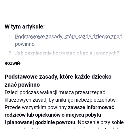
W tym artykule:
Podstawowe zasady, które każde dziecko znać
powinno
Jak bezpiecznie korzystać z kąpieli wodnych?
O czym pamiętać podczas podróży i na drodze?
ROZWIŃ
Jak reagować na kontakt z nieznajomymi?
Podstawowe zasady, które każde dziecko
Ochrona przed słońcem podczas zabawy
znać powinno
Co robić w nagłej sytuacji?
Dzieci podczas wakacji muszą przestrzegać
Bezpieczeństwo w tłumie i nowych miejscach
kluczowych zasad, by uniknąć niebezpieczeństw.
Przede wszystkim powinny
zawsze informować
Wspólne wyjazdy – jak zadbać o
rodziców lub opiekunów o miejscu pobytu
bezpieczeństwo grupy?
i planowanej godzinie powrotu
. Noszenie przy sobie