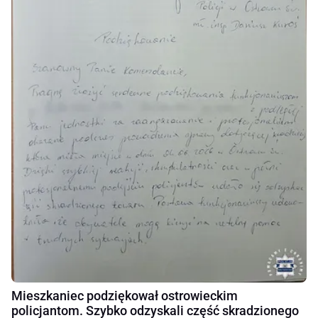
Mieszkaniec podziękował ostrowieckim
policjantom. Szybko odzyskali część skradzionego