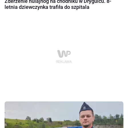
Zderzenie hulajnóg na chodniku w Drygulcu. 8-
letnia dziewczynka trafiła do szpitala