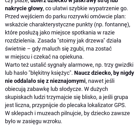
czy plaże,
ubierz dziecko w jaskrawy strój lub
nakrycie głowy
, co ułatwi szybkie wypatrzenie go.
Przed wejściem do parku rozrywki omówcie plan:
wskażcie charakterystyczne punkty (np. fontannę),
które posłużą jako miejsce spotkania w razie
rozdzielenia. Zasada "stoimy jak drzewa" działa
świetnie – gdy maluch się zgubi, ma zostać
w miejscu i czekać na opiekuna.
Warto też ustalić sygnały alarmowe, np. trzy gwizdki
lub hasło "błękitny księżyc".
Naucz dziecko, by nigdy
nie oddalało się z nieznajomymi
, nawet jeśli
obiecują zabawkę lub słodycze. W dużych
skupiskach ludzi trzymajcie się blisko, a jeśli grupa
jest liczna, przypnijcie do plecaka lokalizator GPS.
W sklepach i muzeach pilnujcie, by dziecko zawsze
było w zasięgu wzroku.